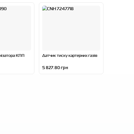
нізатора КПП
Датчик тиску картерних газів
5 827.80 грн