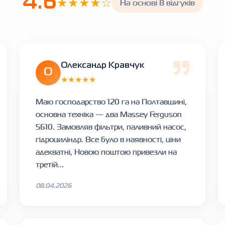
4.6
★★★★☆
На основі 8 відгуків
Олександр Кравчук
О
★★★★★
Маю господарство 120 га на Полтавщині,
основна техніка — два Massey Ferguson
5610. Замовляв фільтри, паливний насос,
гідроциліндр. Все було в наявності, ціни
адекватні, Новою поштою привезли на
третій...
08.04.2026