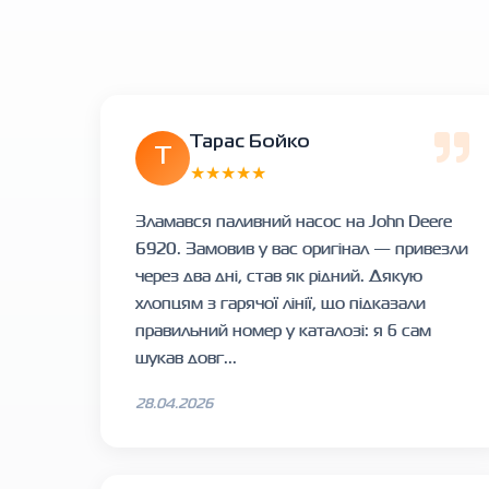
Тарас Бойко
Т
★★★★★
Зламався паливний насос на John Deere
6920. Замовив у вас оригінал — привезли
через два дні, став як рідний. Дякую
хлопцям з гарячої лінії, що підказали
правильний номер у каталозі: я б сам
шукав довг...
28.04.2026