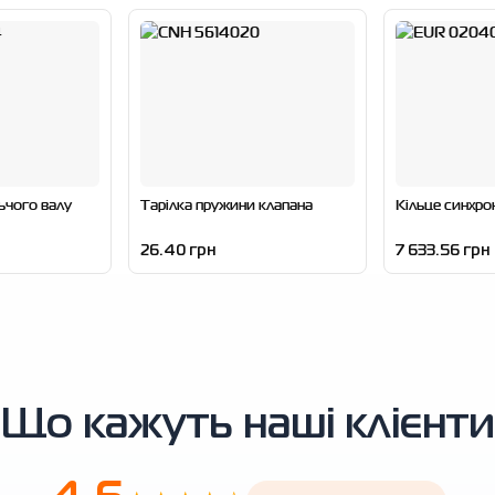
ьчого валу
Тарілка пружини клапана
Кільце синхро
26.40 грн
7 633.56 грн
Що кажуть наші клієнти