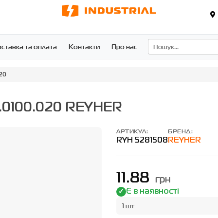
ставка та оплата
Контакти
Про нас
20
.0100.020 REYHER
АРТИКУЛ:
БРЕНД:
RYH 5281508
REYHER
11.88
грн
Є в наявності
1 шт