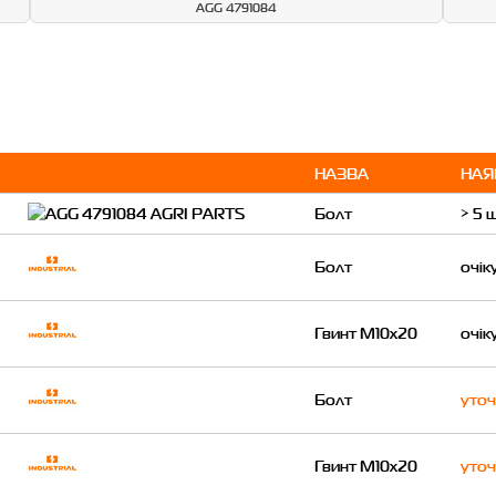
AGG 4791084
НАЗВА
НАЯ
Болт
> 5 
Болт
очік
Гвинт M10x20
очік
Болт
уточ
Гвинт M10x20
уточ