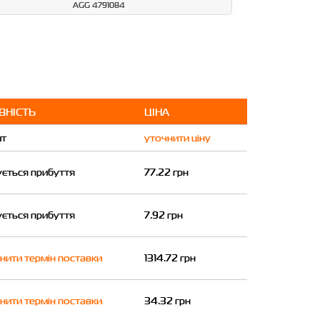
AGG 4791084
ВНІСТЬ
ЦІНА
шт
уточнити ціну
ується прибуття
77.22 грн
ується прибуття
7.92 грн
нити термін поставки
1314.72 грн
нити термін поставки
34.32 грн