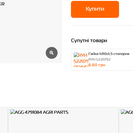
Купити
Супутні товари
Гайка M10x1,5 стопорна
RYH 5220792
6.60 грн