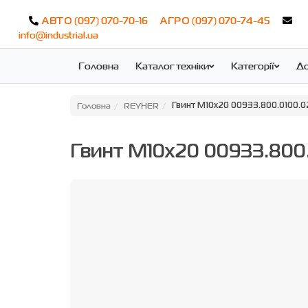
(097) 070-70-16
(097) 070-74-45
АВТО
АГРО
info@industrial.ua
Головна
Каталог техніки
Категорії
До
Головна
REYHER
Гвинт M10x20 00933.800.0100.0
Гвинт M10x20 00933.800