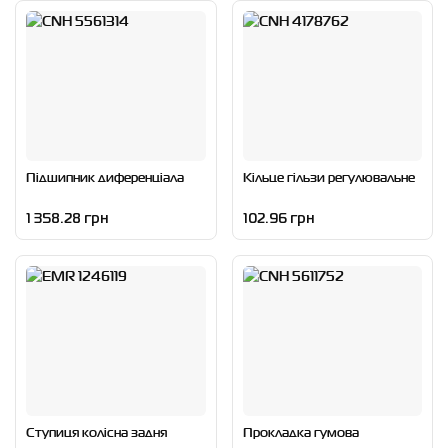
Підшипник диференціала
Кільце гільзи регулювальне
1 358.28 грн
102.96 грн
Ступиця колісна задня
Прокладка гумова