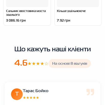
Сальник хвостовика моста
Кільце ущільнююче
заднього
3 086.16 грн
7.92 грн
Що кажуть наші клієнти
4.6
★★★★☆
На основі 8 відгуків
Тарас Бойко
Т
★★★★★