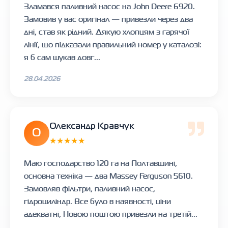
Зламався паливний насос на John Deere 6920.
Замовив у вас оригінал — привезли через два
дні, став як рідний. Дякую хлопцям з гарячої
лінії, що підказали правильний номер у каталозі:
я б сам шукав довг...
28.04.2026
Олександр Кравчук
О
★★★★★
Маю господарство 120 га на Полтавщині,
основна техніка — два Massey Ferguson 5610.
Замовляв фільтри, паливний насос,
гідроциліндр. Все було в наявності, ціни
адекватні, Новою поштою привезли на третій...