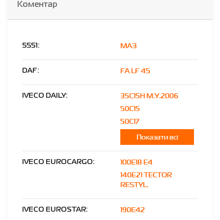
Коментар
МАЗ
5551:
FA LF 45
DAF:
35C15H M.Y.2006
IVECO DAILY:
50C15
50C17
Показати всі
100E18 E4
IVECO EUROCARGO:
140E21 TECTOR
RESTYL.
190E42
IVECO EUROSTAR: