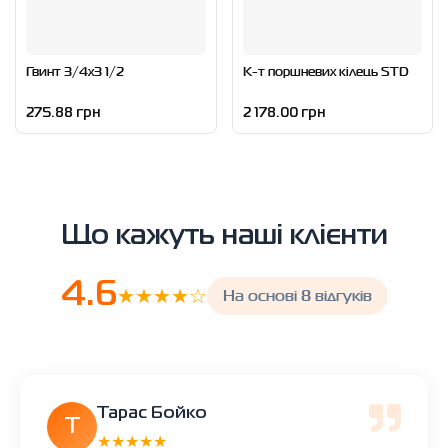
Гвинт 3/4x3 1/2
К-т поршневих кілець STD
275.88 грн
2 178.00 грн
Що кажуть наші клієнти
4.6
★★★★☆
На основі 8 відгуків
Тарас Бойко
Т
★★★★★