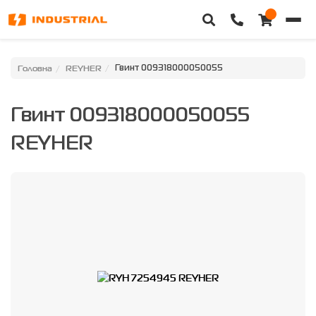
Головна
Головна
REYHER
Гвинт 009318000050055
Каталог техніки
Гвинт 009318000050055
Категорії
REYHER
Доставка та оплата
Контакти
Про нас
Особистий кабінет