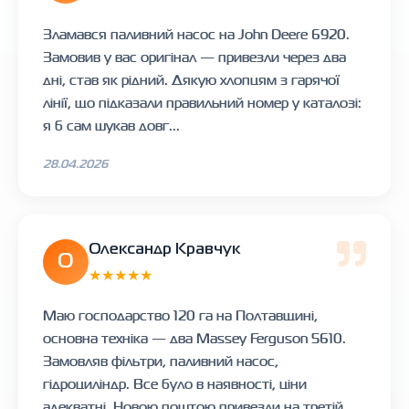
Зламався паливний насос на John Deere 6920.
Замовив у вас оригінал — привезли через два
дні, став як рідний. Дякую хлопцям з гарячої
лінії, що підказали правильний номер у каталозі:
я б сам шукав довг...
28.04.2026
Олександр Кравчук
О
★★★★★
Маю господарство 120 га на Полтавщині,
основна техніка — два Massey Ferguson 5610.
Замовляв фільтри, паливний насос,
гідроциліндр. Все було в наявності, ціни
адекватні, Новою поштою привезли на третій...