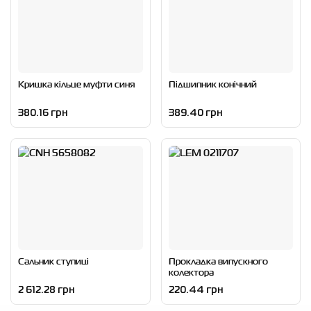
Кришка кільце муфти синя
Підшипник конічний
380.16 грн
389.40 грн
Сальник ступиці
Прокладка випускного
колектора
2 612.28 грн
220.44 грн