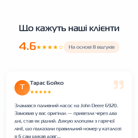
Що кажуть наші клієнти
4.6
★★★★☆
На основі 8 відгуків
Тарас Бойко
Т
★★★★★
Зламався паливний насос на John Deere 6920.
Замовив у вас оригінал — привезли через два
дні, став як рідний. Дякую хлопцям з гарячої
лінії, що підказали правильний номер у каталозі:
я б сам шукав довг...