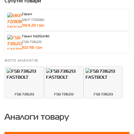
Супутні товари
Гвинт
MKP 7201080
904.20 грн
Гвинт M20x140
FSB 7316213
102.96 грн
ФОТО АНАЛОГІВ
FSB 7316213
FSB 7316213
FSB 7316213
Аналоги товару