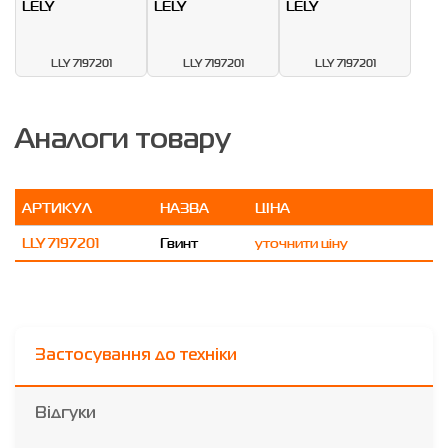
LLY 7197201
LLY 7197201
LLY 7197201
Аналоги товару
АРТИКУЛ
НАЗВА
ЦІНА
LLY 7197201
Гвинт
уточнити ціну
Застосування до техніки
Відгуки