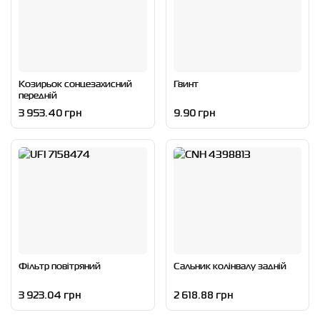
Козирьок сонцезахисний
Гвинт
передній
3 953.40 грн
9.90 грн
Фільтр повітряний
Сальник колінвалу задній
3 923.04 грн
2 618.88 грн