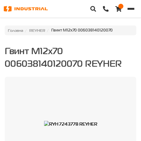
Головна
Головна
REYHER
Гвинт M12x70 006038140120070
Каталог техніки
Гвинт M12x70
Категорії
006038140120070 REYHER
Доставка та оплата
Контакти
Про нас
Особистий кабінет