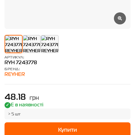
АРТИКУЛ:
RYH 7243778
БРЕНД:
REYHER
грн
48.18
Є в наявності
> 5 шт
Купити