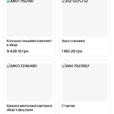
Колодки гальмівні комплект
Диск сошника
в зборі
9 428.10 грн
1 861.20 грн
Кришка вентиляцїї картера в
Стартер
зборі з фільтром