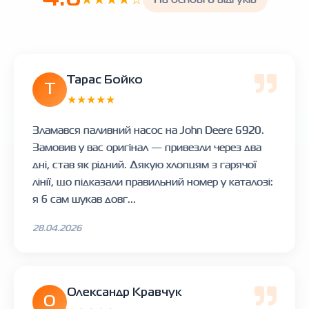
Тарас Бойко
Т
★★★★★
Зламався паливний насос на John Deere 6920.
Замовив у вас оригінал — привезли через два
дні, став як рідний. Дякую хлопцям з гарячої
лінії, що підказали правильний номер у каталозі:
я б сам шукав довг...
28.04.2026
Олександр Кравчук
О