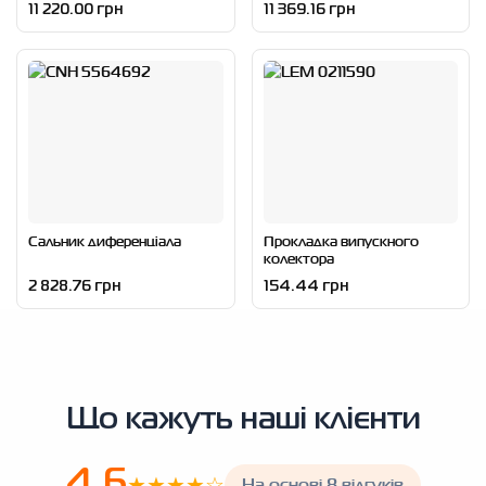
11 220.00 грн
11 369.16 грн
Сальник диференціала
Прокладка випускного
колектора
2 828.76 грн
154.44 грн
Що кажуть наші клієнти
4.6
★★★★☆
На основі 8 відгуків