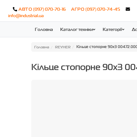
(097) 070-70-16
(097) 070-74-45
АВТО
АГРО
info@industrial.ua
Головна
Каталог техніки
Категорії
До
Головна
REYHER
Кільце стопорне 90x3 00472.00
Кільце стопорне 90x3 0