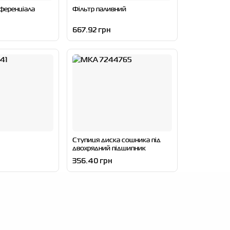
ференціала
Фільтр паливний
667.92 грн
Ступиця диска сошника під
двохрядний підшипник
356.40 грн