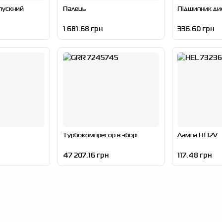
пускний
Палець
Підшипник ди
1 681.68 грн
336.60 грн
Турбокомпресор в зборі
Лампа H1 12V
47 207.16 грн
117.48 грн