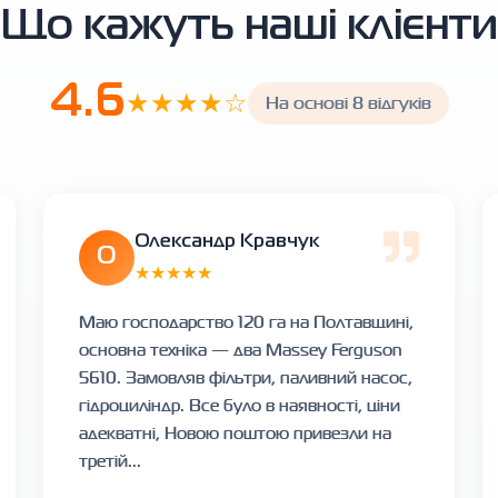
Що кажуть наші клієнти
4.6
★★★★☆
На основі 8 відгуків
Олександр Кравчук
О
★★★★★
Маю господарство 120 га на Полтавщині,
основна техніка — два Massey Ferguson
5610. Замовляв фільтри, паливний насос,
гідроциліндр. Все було в наявності, ціни
адекватні, Новою поштою привезли на
третій...