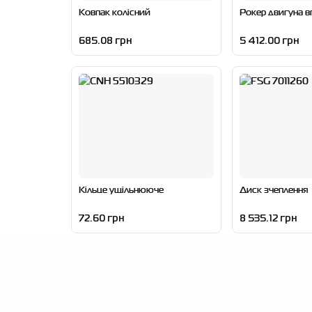
Ковпак колісний
Рокер двигуна в
685.08 грн
5 412.00 грн
Кільце ущільнююче
Диск зчеплення
72.60 грн
8 535.12 грн