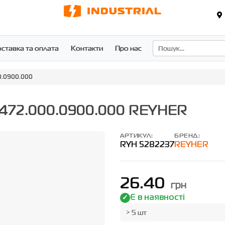
ставка та оплата
Контакти
Про нас
0.0900.000
0472.000.0900.000 REYHER
АРТИКУЛ:
БРЕНД:
RYH 5282237
REYHER
26.40
грн
Є в наявності
> 5 шт