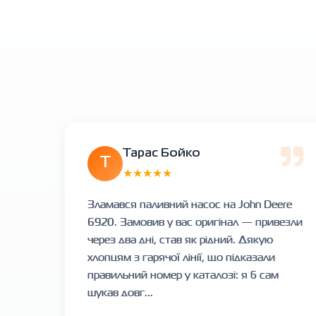
Тарас Бойко
Т
★★★★★
Зламався паливний насос на John Deere
6920. Замовив у вас оригінал — привезли
через два дні, став як рідний. Дякую
хлопцям з гарячої лінії, що підказали
правильний номер у каталозі: я б сам
шукав довг...