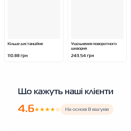
Кільце дистанційне
Ущільнення поворотного
шкворня
110.88 грн
243.54 грн
Що кажуть наші клієнти
4.6
★★★★☆
На основі 8 відгуків