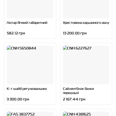
Ліхтар бічний габаритний
Хрестовина карданного валу
582.12 грн
13 200.00 грн
К-т шайб регулювальних
Сайлентблок балки
передньої
3 300.00 грн
2 167.44 грн