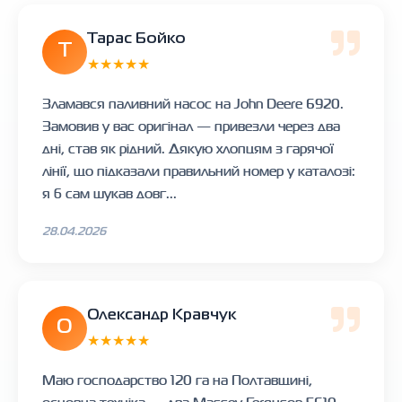
Тарас Бойко
Т
★★★★★
Зламався паливний насос на John Deere 6920.
Замовив у вас оригінал — привезли через два
дні, став як рідний. Дякую хлопцям з гарячої
лінії, що підказали правильний номер у каталозі:
я б сам шукав довг...
28.04.2026
Олександр Кравчук
О
★★★★★
Маю господарство 120 га на Полтавщині,