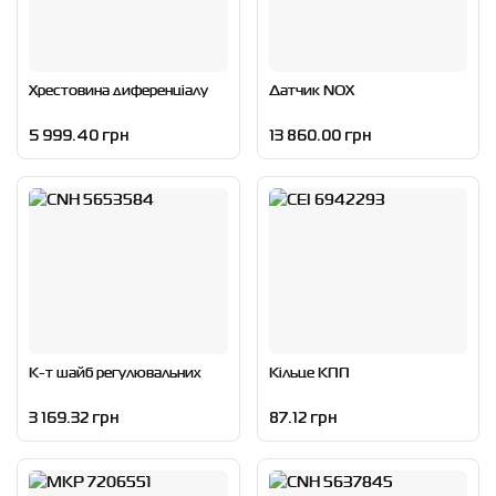
Хрестовина диференціалу
Датчик NOX
5 999.40 грн
13 860.00 грн
К-т шайб регулювальних
Кільце КПП
3 169.32 грн
87.12 грн