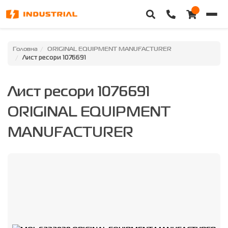
Головна
Головна
ORIGINAL EQUIPMENT MANUFACTURER
Лист ресори 1076691
Каталог техніки
Лист ресори 1076691
Категорії
ORIGINAL EQUIPMENT
Доставка та оплата
MANUFACTURER
Контакти
Про нас
Особистий кабінет