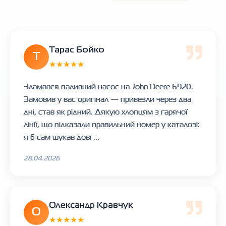
Тарас Бойко
Т
★★★★★
Зламався паливний насос на John Deere 6920.
Замовив у вас оригінал — привезли через два
дні, став як рідний. Дякую хлопцям з гарячої
лінії, що підказали правильний номер у каталозі:
я б сам шукав довг...
28.04.2026
Олександр Кравчук
О
★★★★★