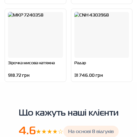
Зірочка мисова натяжна
Радар
918.72 грн
31 746.00 грн
Що кажуть наші клієнти
4.6
★★★★☆
На основі 8 відгуків