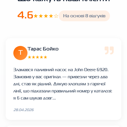
4.6
★★★★☆
На основі 8 відгуків
Тарас Бойко
Т
★★★★★
Зламався паливний насос на John Deere 6920.
Замовив у вас оригінал — привезли через два
дні, став як рідний. Дякую хлопцям з гарячої
лінії, що підказали правильний номер у каталозі:
я б сам шукав довг...
28.04.2026