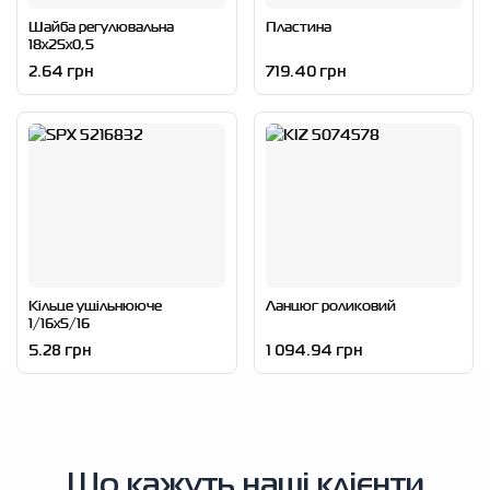
Шайба регулювальна
Пластина
18x25x0,5
2.64 грн
719.40 грн
Кільце ущільнююче
Ланцюг роликовий
1/16x5/16
5.28 грн
1 094.94 грн
Що кажуть наші клієнти