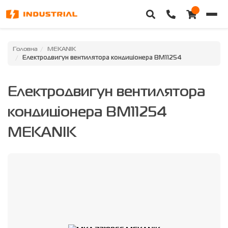
Головна
Головна
MEKANIK
Електродвигун вентилятора кондиціонера BM11254
Каталог техніки
Електродвигун вентилятора
Категорії
кондиціонера BM11254
Доставка та оплата
MEKANIK
Контакти
Про нас
Особистий кабінет