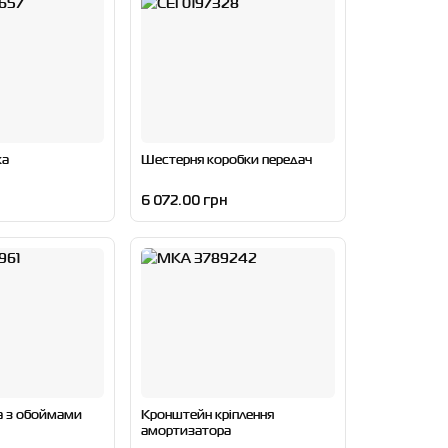
ка
Шестерня коробки передач
6 072.00 грн
а з обоймами
Кронштейн кріплення
амортизатора