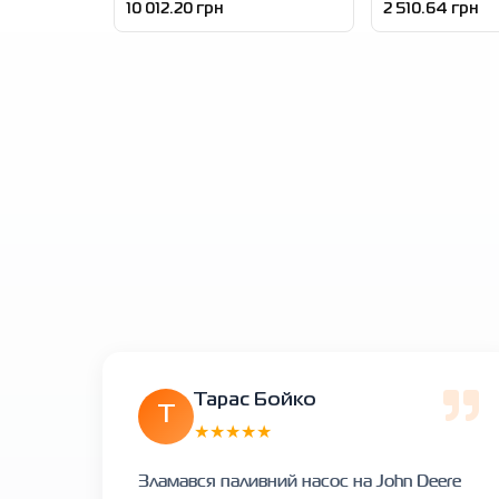
10 012.20 грн
2 510.64 грн
Тарас Бойко
Т
★★★★★
Зламався паливний насос на John Deere