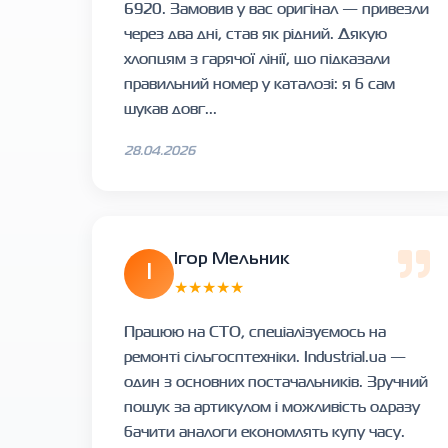
6920. Замовив у вас оригінал — привезли
через два дні, став як рідний. Дякую
хлопцям з гарячої лінії, що підказали
правильний номер у каталозі: я б сам
шукав довг...
28.04.2026
Ігор Мельник
І
★★★★★
Працюю на СТО, спеціалізуємось на
ремонті сільгосптехніки. Industrial.ua —
один з основних постачальників. Зручний
пошук за артикулом і можливість одразу
бачити аналоги економлять купу часу.