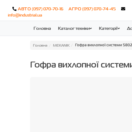
(097) 070-70-16
(097) 070-74-45
АВТО
АГРО
info@industrial.ua
Головна
Каталог техніки
Категорії
До
Головна
MEKANIK
Гофра вихлопної системи 580
Гофра вихлопної систе