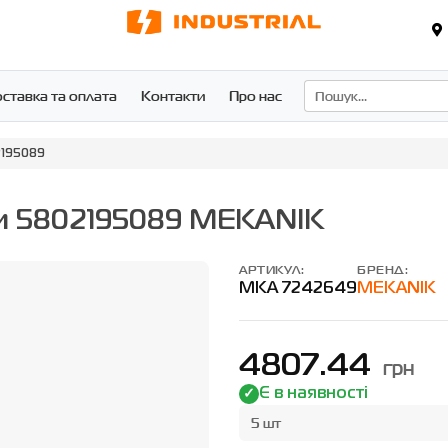
ставка та оплата
Контакти
Про нас
2195089
ми 5802195089 MEKANIK
АРТИКУЛ:
БРЕНД:
MKA 7242649
MEKANIK
4807.44
грн
Є в наявності
5 шт