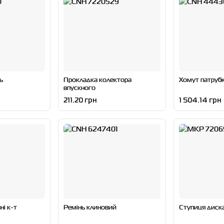
ь
Прокладка колектора
Хомут патруб
впускного
211.20 грн
1 504.14 грн
ні к-т
Ремінь клиновий
Ступиця диск