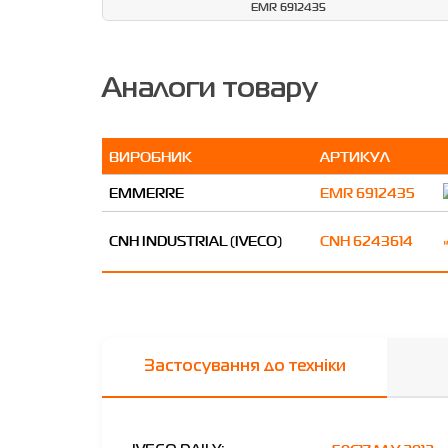
EMR 6912435
Аналоги товару
ВИРОБНИК
АРТИКУЛ
EMMERRE
EMR 6912435
CNH INDUSTRIAL (IVECO)
CNH 6243614
Застосування до техніки