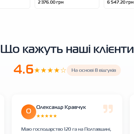
2 376.00 грн
6 547.20 грн
Що кажуть наші клієнти
4.6
★★★★☆
На основі 8 відгуків
Олександр Кравчук
О
★★★★★
Маю господарство 120 га на Полтавщині,