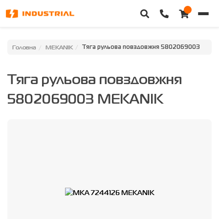
Головна
Головна
MEKANIK
Тяга рульова повздовжня 5802069003
Каталог техніки
Тяга рульова повздовжня
Категорії
5802069003 MEKANIK
Доставка та оплата
Контакти
Про нас
Особистий кабінет