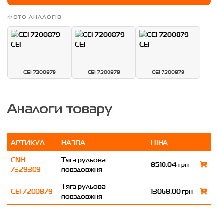
ФОТО АНАЛОГІВ
CEI 7200879
CEI 7200879
CEI 7200879
Аналоги товару
АРТИКУЛ
НАЗВА
ЦІНА
CNH
Тяга рульова
8510.04 грн
7329309
повздовжня
Тяга рульова
CEI 7200879
13068.00 грн
повздовжня