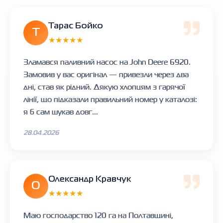
Тарас Бойко
Т
★★★★★
Зламався паливний насос на John Deere 6920.
Замовив у вас оригінал — привезли через два
дні, став як рідний. Дякую хлопцям з гарячої
лінії, що підказали правильний номер у каталозі:
я б сам шукав довг...
28.04.2026
Олександр Кравчук
О
★★★★★
Маю господарство 120 га на Полтавщині,