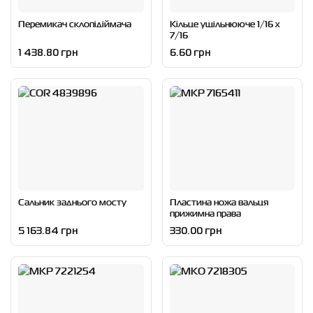
Перемикач склопідіймача
Кільце ущільнююче 1/16 x
7/16
1 438.80 грн
6.60 грн
Сальник заднього мосту
Пластина ножа вальця
прижимна права
5 163.84 грн
330.00 грн