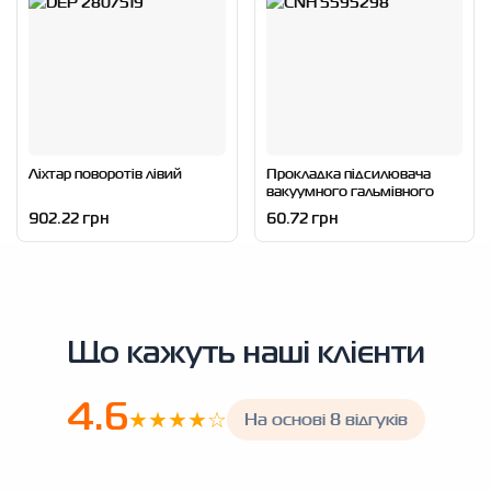
Ліхтар поворотів лівий
Прокладка підсилювача
вакуумного гальмівного
902.22 грн
60.72 грн
Що кажуть наші клієнти
4.6
★★★★☆
На основі 8 відгуків