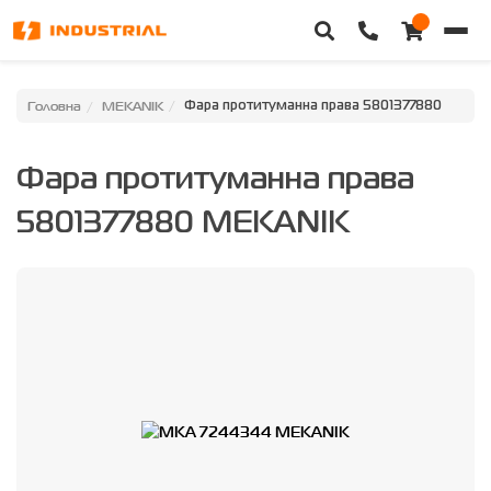
Головна
Головна
MEKANIK
Фара протитуманна права 5801377880
Каталог техніки
Фара протитуманна права
Категорії
5801377880 MEKANIK
Доставка та оплата
Контакти
Про нас
Особистий кабінет