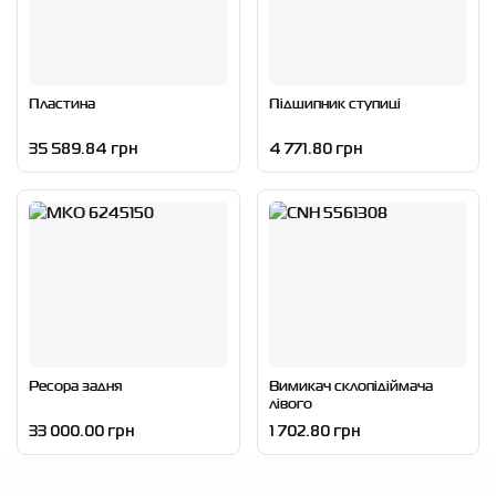
Пластина
Підшипник ступиці
35 589.84 грн
4 771.80 грн
Ресора задня
Вимикач склопідіймача
лівого
33 000.00 грн
1 702.80 грн