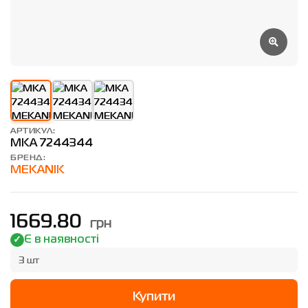
АРТИКУЛ:
MKA 7244344
БРЕНД:
MEKANIK
грн
1669.80
Є в наявності
3 шт
Купити