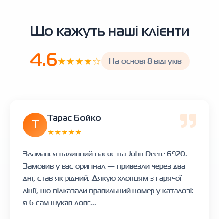
Що кажуть наші клієнти
4.6
★★★★☆
На основі 8 відгуків
Тарас Бойко
Т
★★★★★
Зламався паливний насос на John Deere 6920.
Замовив у вас оригінал — привезли через два
дні, став як рідний. Дякую хлопцям з гарячої
лінії, що підказали правильний номер у каталозі:
я б сам шукав довг...