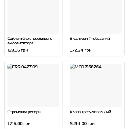
Сайлентблок переднього
З'єднувач T-образний
аморзитатора
129.36 грн
372.24 грн
Стремянка ресори
Клапан регулювальний
1 716.00 грн
5 214.00 грн