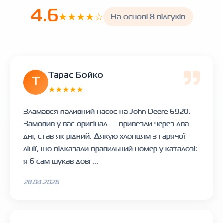
4.6
★★★★☆
На основі 8 відгуків
Тарас Бойко
Т
★★★★★
Зламався паливний насос на John Deere 6920.
Замовив у вас оригінал — привезли через два
дні, став як рідний. Дякую хлопцям з гарячої
лінії, що підказали правильний номер у каталозі:
я б сам шукав довг...
28.04.2026