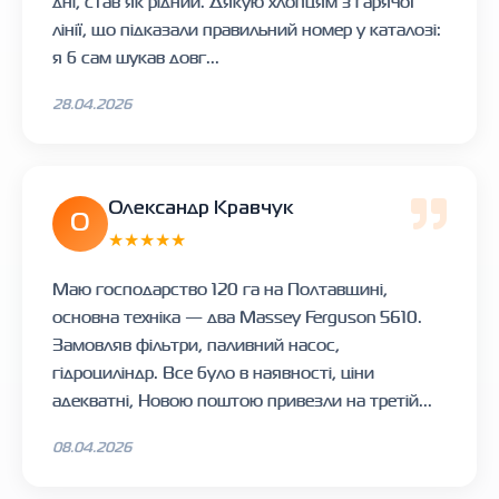
дні, став як рідний. Дякую хлопцям з гарячої
лінії, що підказали правильний номер у каталозі:
я б сам шукав довг...
28.04.2026
Олександр Кравчук
О
★★★★★
Маю господарство 120 га на Полтавщині,
основна техніка — два Massey Ferguson 5610.
Замовляв фільтри, паливний насос,
гідроциліндр. Все було в наявності, ціни
адекватні, Новою поштою привезли на третій...
08.04.2026