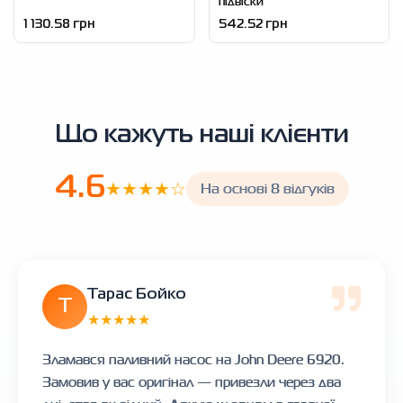
підвіски
1 130.58 грн
542.52 грн
Що кажуть наші клієнти
4.6
★★★★☆
На основі 8 відгуків
Тарас Бойко
Т
★★★★★
Зламався паливний насос на John Deere 6920.
Замовив у вас оригінал — привезли через два