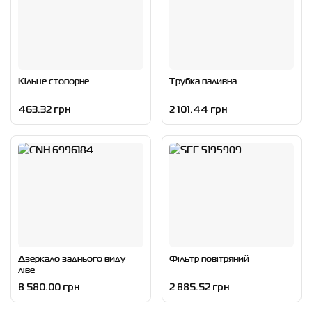
Кільце стопорне
Трубка паливна
463.32 грн
2 101.44 грн
Дзеркало заднього виду
Фільтр повітряний
ліве
8 580.00 грн
2 885.52 грн