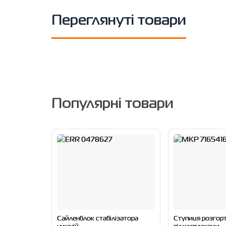
Переглянуті товари
Популярні товари
Сайленблок стабілізатора
Ступиця розгорта
нижній
підшипниками