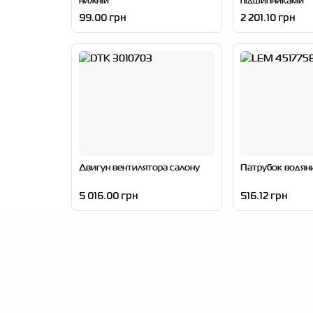
99.00 грн
2 201.10 грн
Двигун вентилятора салону
Патрубок водян
5 016.00 грн
516.12 грн