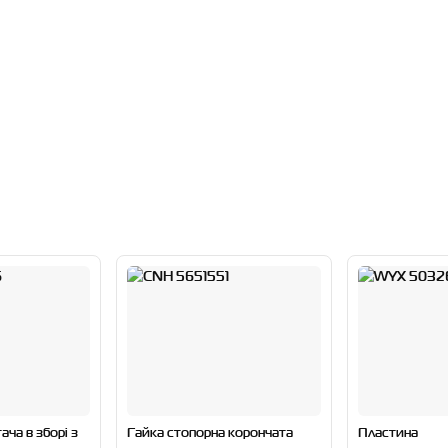
ча в зборі з
Гайка стопорна корончата
Пластина