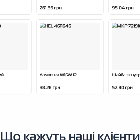
261.36 грн
95.04 грн
ий
Лампочка W16W 12
Шайба з внут
38.28 грн
52.80 грн
Що кажуть наші клієнти