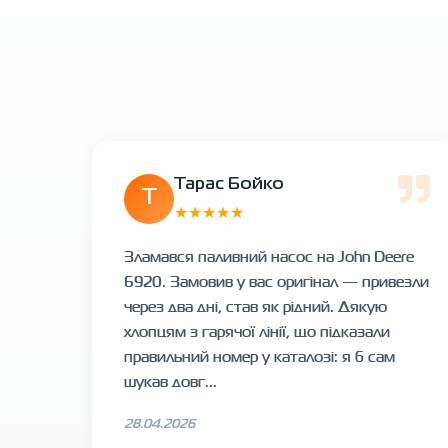
Тарас Бойко
Т
★★★★★
Зламався паливний насос на John Deere
6920. Замовив у вас оригінал — привезли
через два дні, став як рідний. Дякую
хлопцям з гарячої лінії, що підказали
правильний номер у каталозі: я б сам
шукав довг...
28.04.2026