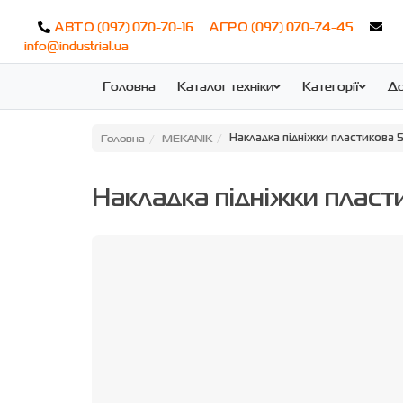
(097) 070-70-16
(097) 070-74-45
АВТО
АГРО
info@industrial.ua
Головна
Каталог техніки
Категорії
До
Головна
MEKANIK
Накладка підніжки пластикова 
Накладка підніжки плас