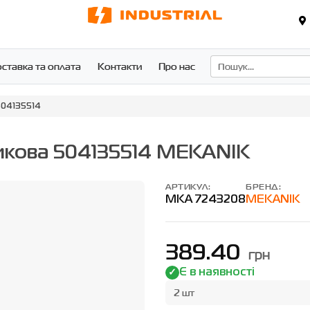
ставка та оплата
Контакти
Про нас
504135514
тикова 504135514 MEKANIK
АРТИКУЛ:
БРЕНД:
MKA 7243208
MEKANIK
389.40
грн
Є в наявності
2 шт