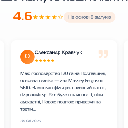
4.6
★★★★☆
На основі 8 відгуків
Олександр Кравчук
О
★★★★★
Маю господарство 120 га на Полтавщині,
основна техніка — два Massey Ferguson
5610. Замовляв фільтри, паливний насос,
гідроциліндр. Все було в наявності, ціни
адекватні, Новою поштою привезли на
третій...
08.04.2026