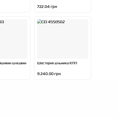
722.04 грн
рішніми шліцами
Шестерня дільника КПП
9 240.00 грн