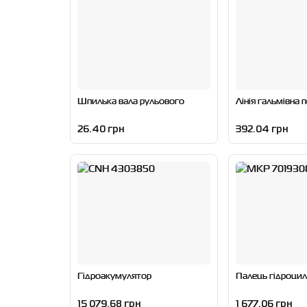
Шпилька вала рульового
Лінія гальмівна 
26.40 грн
392.04 грн
Гідроакумулятор
Палець гідроцил
15 079.68 грн
1 677.06 грн