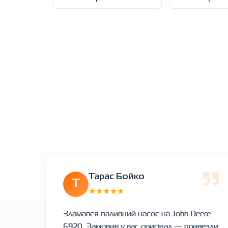
Тарас Бойко
Т
★★★★★
Зламався паливний насос на John Deere
6920. Замовив у вас оригінал — привезли