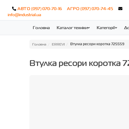
(097) 070-70-16
(097) 070-74-45
АВТО
АГРО
info@industrial.ua
Головна
Каталог техніки
Категорії
До
Головна
ERREVI
Втулка ресори коротка 725559
Втулка ресори коротка 