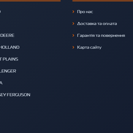
O
Про нас
Доставка та оплата
 DEERE
Гарантія та повернення
HOLLAND
Карта сайту
T PLAINS
LENGER
A
EY FERGUSON