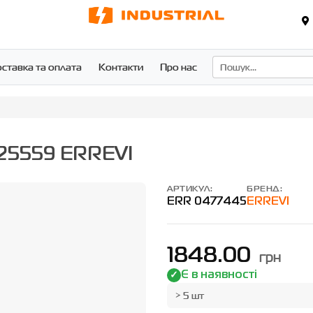
ставка та оплата
Контакти
Про нас
725559 ERREVI
АРТИКУЛ:
БРЕНД:
ERR 0477445
ERREVI
1848.00
грн
Є в наявності
> 5 шт