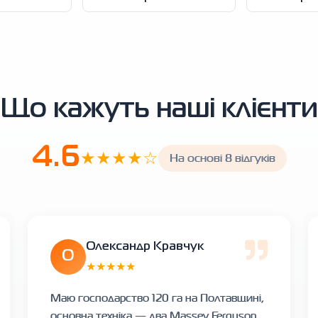
Що кажуть наші клієнти
4.6
★★★★☆
На основі 8 відгуків
Олександр Кравчук
О
★★★★★
Маю господарство 120 га на Полтавщині,
основна техніка — два Massey Ferguson