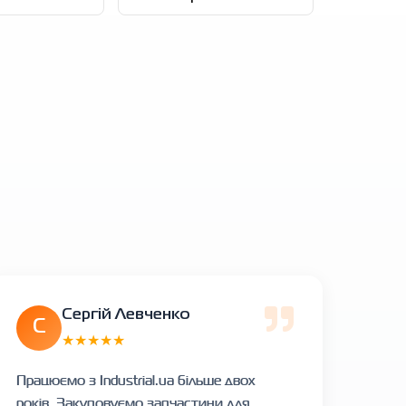
Сергій Левченко
С
★★★★★
Працюємо з Industrial.ua більше двох
років. Закуповуємо запчастини для