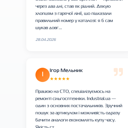
через два дні, став як рідний. Дякую
хлопцям з гарячої лінії, що підказали
правильний номер у каталозі: я б сам
шукав довг...
28.04.2026
Ігор Мельник
І
★★★★★
Працюю на СТО, спеціалізуємось на
ремонті сільгосптехніки. Industrial.ua —
один з основних постачальників. Зручний
пошук за артикулом і можливість одразу
бачити аналоги економлять купу часу.
Якість ст...