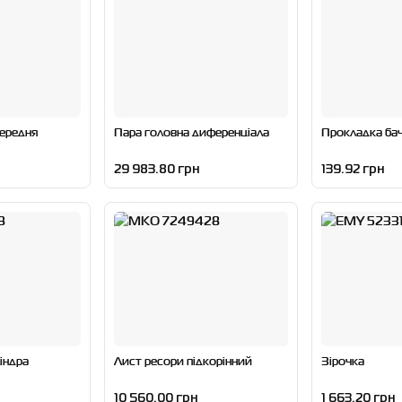
передня
Пара головна диференціала
Прокладка ба
29 983.80 грн
139.92 грн
індра
Лист ресори підкорінний
Зірочка
10 560.00 грн
1 663.20 грн