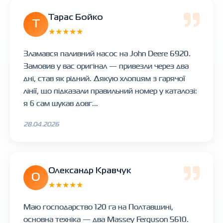
Тарас Бойко
Т
★★★★★
Зламався паливний насос на John Deere 6920.
Замовив у вас оригінал — привезли через два
дні, став як рідний. Дякую хлопцям з гарячої
лінії, що підказали правильний номер у каталозі:
я б сам шукав довг...
28.04.2026
Олександр Кравчук
О
★★★★★
Маю господарство 120 га на Полтавщині,
основна техніка — два Massey Ferguson 5610.