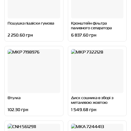
Подушка підвіски гумова
Кронштейн фільтра
паливного сепаратора
2 250.60 грн
6 837.60 грн
Втулка
Диск сошника в зборі з
металевою жовтою
кришкою під двохрядний
102.30 грн
1 549.68 грн
підшипник