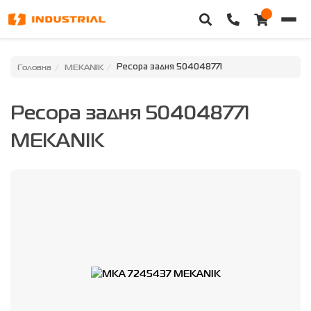
Головна
Головна
MEKANIK
Ресора задня 504048771
Каталог техніки
Ресора задня 504048771
Категорії
MEKANIK
Доставка та оплата
Контакти
Про нас
Особистий кабінет