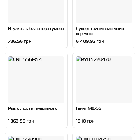
Втулка стабілізатора гумова
Супорт гальмівний лівий
передній
736.56 грн
6 409.92 грн
Рмк супорта гальмівного
Гвинт M8x55
1 363.56 грн
15.18 грн