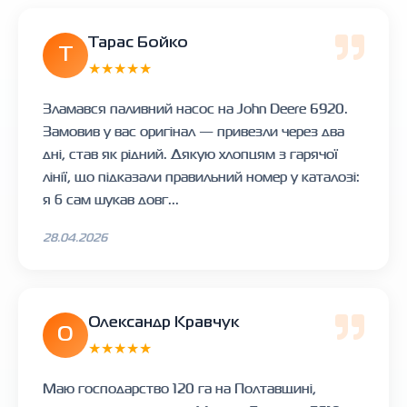
Тарас Бойко
Т
★★★★★
Зламався паливний насос на John Deere 6920.
Замовив у вас оригінал — привезли через два
дні, став як рідний. Дякую хлопцям з гарячої
лінії, що підказали правильний номер у каталозі:
я б сам шукав довг...
28.04.2026
Олександр Кравчук
О
★★★★★
Маю господарство 120 га на Полтавщині,