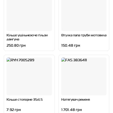
Кільце ущільнююче гільзи
Втулка папа труби мотовила
двигуна
250.80 грн
150.48 грн
Кільце стопорне 35x1,5
Натягувач ременя
7.92 грн
1 701.48 грн