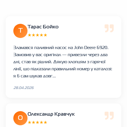
Тарас Бойко
Т
★★★★★
Зламався паливний насос на John Deere 6920.
Замовив у вас оригінал — привезли через два
дні, став як рідний. Дякую хлопцям з гарячої
лінії, що підказали правильний номер у каталозі:
я б сам шукав довг...
28.04.2026
Олександр Кравчук
О
★★★★★