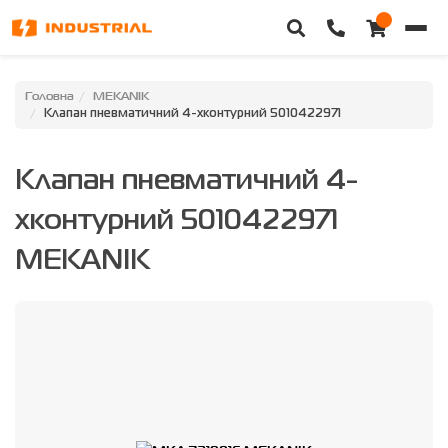
Головна
Головна
MEKANIK
Клапан пневматичний 4-хконтурний 5010422971
Каталог техніки
Клапан пневматичний 4-
Категорії
хконтурний 5010422971
Доставка та оплата
MEKANIK
Контакти
Про нас
Особистий кабінет