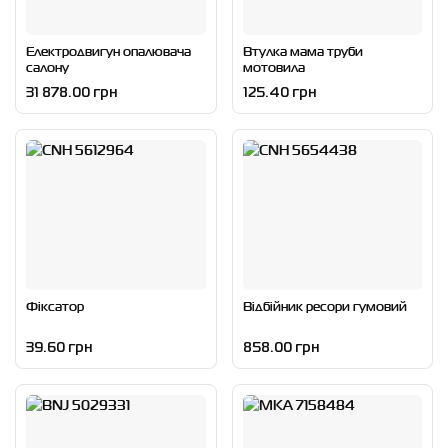
Електродвигун опалювача
Втулка мама труби
салону
мотовила
31 878.00 грн
125.40 грн
Фіксатор
Відбійник ресори гумовий
39.60 грн
858.00 грн