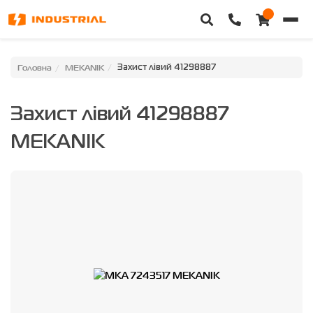
Головна
Головна
MEKANIK
Захист лівий 41298887
Каталог техніки
Захист лівий 41298887
Категорії
MEKANIK
Доставка та оплата
Контакти
Про нас
Особистий кабінет