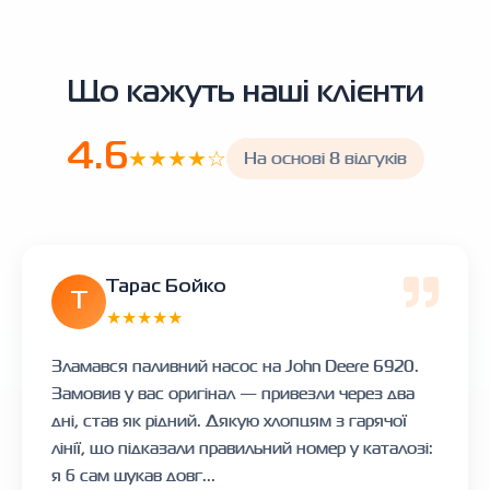
Що кажуть наші клієнти
4.6
★★★★☆
На основі 8 відгуків
Тарас Бойко
Т
★★★★★
Зламався паливний насос на John Deere 6920.
Замовив у вас оригінал — привезли через два
дні, став як рідний. Дякую хлопцям з гарячої
лінії, що підказали правильний номер у каталозі:
я б сам шукав довг...