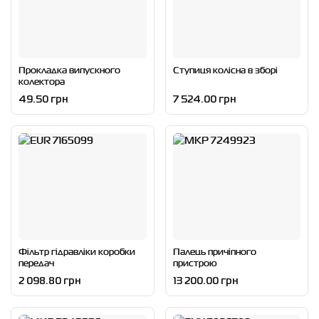
Прокладка випускного
Ступиця колісна в зборі
колектора
49.50 грн
7 524.00 грн
Фільтр гідравліки коробки
Палець причіпного
передач
пристрою
2 098.80 грн
13 200.00 грн