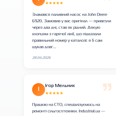
★★★★★
Зламався паливний насос на John Deere
6920. Замовив у вас оригінал — привезли
через два дні, став як рідний. Дякую
хлопцям з гарячої лінії, що підказали
правильний номер у каталозі: я б сам
шукав довг...
28.04.2026
Ігор Мельник
І
★★★★★
Працюю на СТО, спеціалізуємось на
ремонті сільгосптехніки. Industrial.ua —