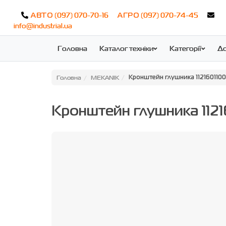
(097) 070-70-16
(097) 070-74-45
АВТО
АГРО
info@industrial.ua
Головна
Каталог техніки
Категорії
До
Головна
MEKANIK
Кронштейн глушника 1121601100
Кронштейн глушника 112