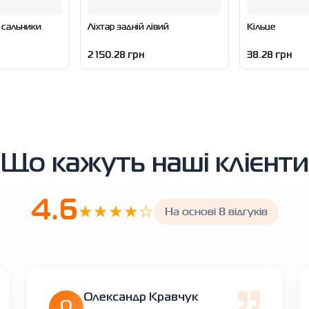
 сальники
Ліхтар задній лівий
Кільце
2 150.28 грн
38.28 грн
Що кажуть наші клієнти
4.6
★★★★☆
На основі 8 відгуків
Олександр Кравчук
О