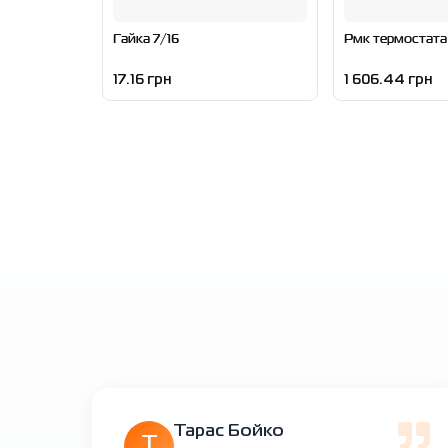
Гайка 7/16
Рмк термостата
17.16 грн
1 606.44 грн
Тарас Бойко
Т