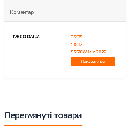
Коментар
35C15
IVECO DAILY:
50C17
55S18W M.Y.2022
Показати всі
Переглянуті товари