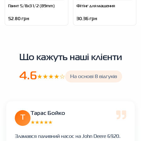
Гвинт 5/8x3 1/2 (89mm)
Фітінг для мащення
52.80 грн
30.36 грн
Що кажуть наші клієнти
4.6
★★★★☆
На основі 8 відгуків
Тарас Бойко
Т
★★★★★
Зламався паливний насос на John Deere 6920.