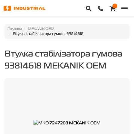
Головна
Головна
MEKANIK OEM
Втулка стабілізатора гумова 93814618
Каталог техніки
Втулка стабілізатора гумова
Категорії
93814618 MEKANIK OEM
Доставка та оплата
Контакти
Про нас
Особистий кабінет