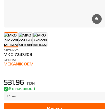
АРТИКУЛ:
MKO 7247208
БРЕНД:
MEKANIK OEM
грн
531.96
Є в наявності
> 5 шт