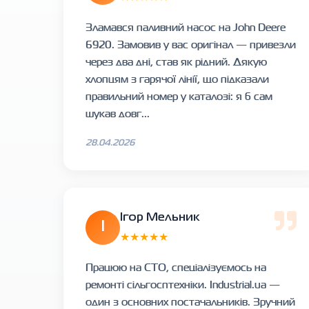
Зламався паливний насос на John Deere
6920. Замовив у вас оригінал — привезли
через два дні, став як рідний. Дякую
хлопцям з гарячої лінії, що підказали
правильний номер у каталозі: я б сам
шукав довг...
28.04.2026
Ігор Мельник
І
★★★★★
Працюю на СТО, спеціалізуємось на
ремонті сільгосптехніки. Industrial.ua —
один з основних постачальників. Зручний