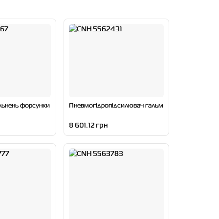
льнень форсунки
Пневмогідропідсилювач гальм
8 601.12 грн