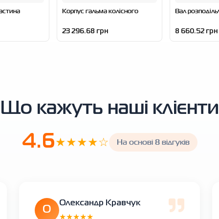
астина
Корпус гальма колісного
Вал розподіл
23 296.68 грн
8 660.52 грн
Що кажуть наші клієнти
4.6
★★★★☆
На основі 8 відгуків
Олександр Кравчук
О
★★★★★