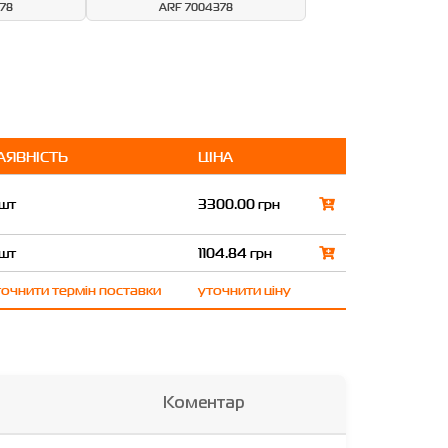
78
ARF 7004378
АЯВНІСТЬ
ЦІНА
 шт
3300.00 грн
 шт
1104.84 грн
точнити термін поставки
уточнити ціну
Коментар