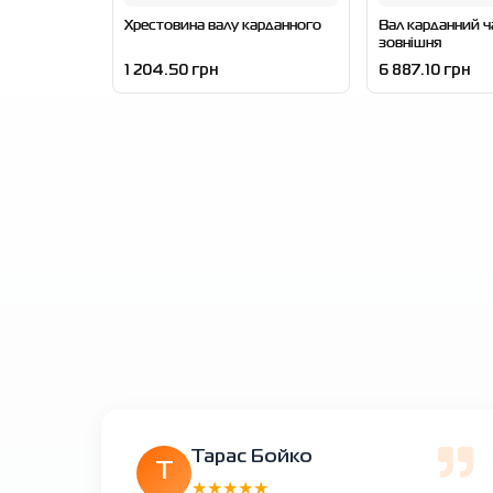
Хрестовина валу карданного
Вал карданний ч
зовнішня
1 204.50 грн
6 887.10 грн
Тарас Бойко
Т
★★★★★