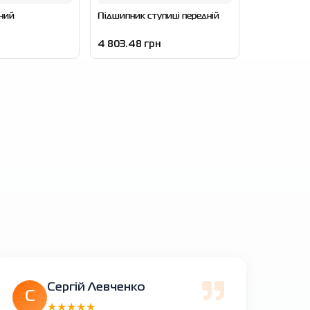
ьчий
Підшипник ступиці передній
4 803.48 грн
Сергій Левченко
С
★★★★★