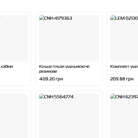
 кабіни
Кільце гільзи ущільнююче
Комплект ущі
резинове
409.20 грн
209.88 грн