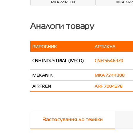
MKA 7244308
MKA 724
Аналоги товару
ВИРОБНИК
АРТИКУЛ
CNH INDUSTRIAL (IVECO)
CNH 5646370
MEKANIK
MKA 7244308
AIRFREN
ARF 7004378
Застосування до техніки