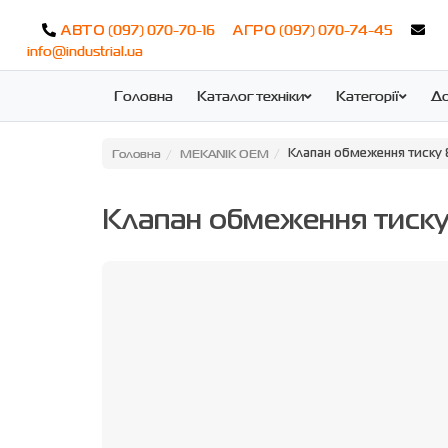
(097) 070-70-16
(097) 070-74-45
АВТО
АГРО
info@industrial.ua
Головна
Каталог техніки
Категорії
До
Головна
MEKANIK OEM
Клапан обмеження тиску 
Клапан обмеження тиск