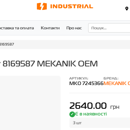
ставка та оплата
Контакти
Про нас
8169587
у 8169587 MEKANIK OEM
АРТИКУЛ:
БРЕНД:
MKO 7245366
MEKANIK 
2640.00
грн
Є в наявності
3 шт