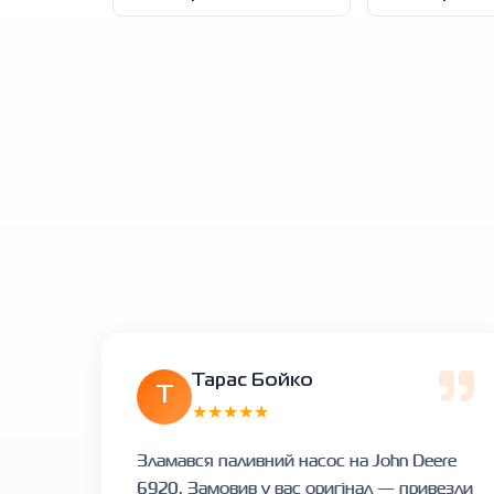
Тарас Бойко
Т
★★★★★
Зламався паливний насос на John Deere
6920. Замовив у вас оригінал — привезли