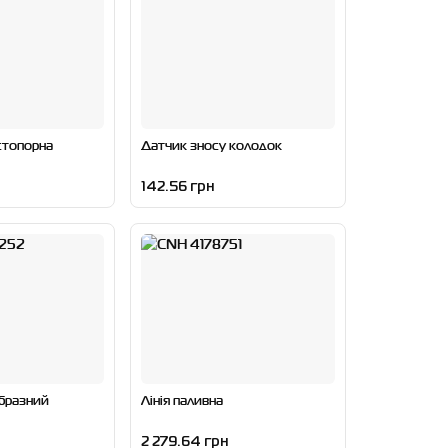
стопорна
Датчик зносу колодок
142.56 грн
образний
Лінія паливна
2 279.64 грн