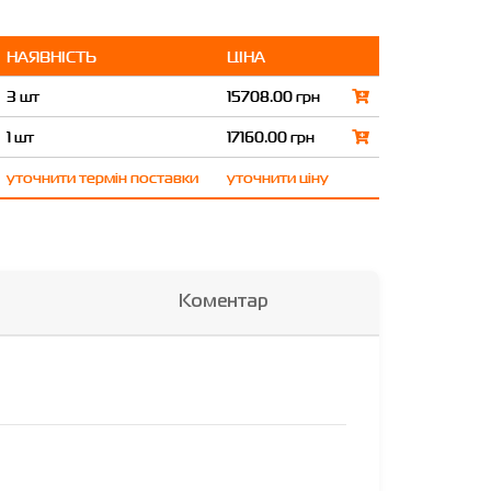
НАЯВНІСТЬ
ЦІНА
3 шт
15708.00 грн
1 шт
17160.00 грн
уточнити термін поставки
уточнити ціну
Коментар