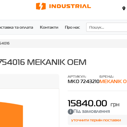
ставка та оплата
Контакти
Про нас
54016
1754016 MEKANIK OEM
АРТИКУЛ:
БРЕНД:
MKO 7243210
MEKANIK 
15840.00
грн
Під замовлення
уточнити термін поставки