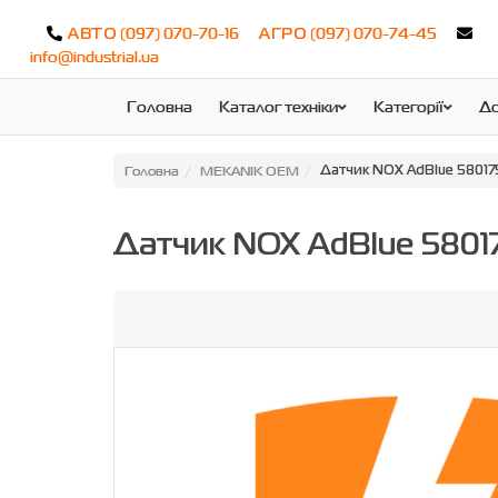
(097) 070-70-16
(097) 070-74-45
АВТО
АГРО
info@industrial.ua
Головна
Каталог техніки
Категорії
До
Головна
MEKANIK OEM
Датчик NOX AdBlue 58017
Датчик NOX AdBlue 580