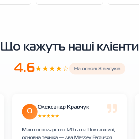
Що кажуть наші клієнти
4.6
★★★★☆
На основі 8 відгуків
Олександр Кравчук
О
★★★★★
Маю господарство 120 га на Полтавщині,
основна техніка — два Massey Ferguson