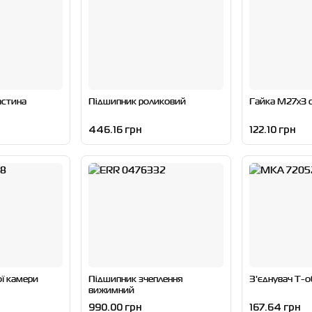
астина
Підшипник роликовий
Гайка M27x3 
446.16 грн
122.10 грн
ї камери
Підшипник зчеплення
З'єднувач T-
вижимний
990.00 грн
167.64 грн