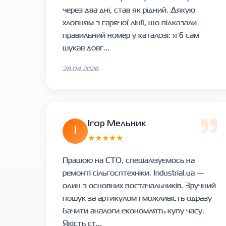
через два дні, став як рідний. Дякую
хлопцям з гарячої лінії, що підказали
правильний номер у каталозі: я б сам
шукав довг...
28.04.2026
Ігор Мельник
І
★★★★★
Працюю на СТО, спеціалізуємось на
ремонті сільгосптехніки. Industrial.ua —
один з основних постачальників. Зручний
пошук за артикулом і можливість одразу
бачити аналоги економлять купу часу.
Якість ст...