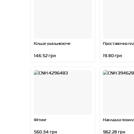
Кільце ущільнююче
Проставочна пл
146.52 грн
19.80 грн
Фітинг
Накладка похило
560.34 грн
962.28 грн