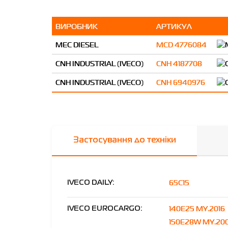
ВИРОБНИК
АРТИКУЛ
MEC DIESEL
MCD 4776084
CNH INDUSTRIAL (IVECO)
CNH 4187708
CNH INDUSTRIAL (IVECO)
CNH 6940976
Застосування до техніки
65C15
IVECO DAILY:
140E25 MY.2016
IVECO EUROCARGO:
150E28W MY.20