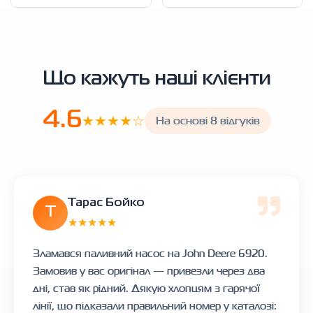
Що кажуть наші клієнти
4.6
★★★★☆
На основі 8 відгуків
Тарас Бойко
Т
★★★★★
Зламався паливний насос на John Deere 6920.
Замовив у вас оригінал — привезли через два
дні, став як рідний. Дякую хлопцям з гарячої
лінії, що підказали правильний номер у каталозі: