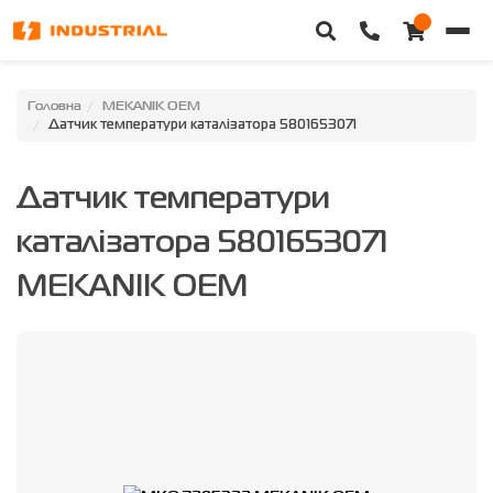
Головна
Головна
MEKANIK OEM
Датчик температури каталізатора 5801653071
Каталог техніки
Датчик температури
Категорії
каталізатора 5801653071
Доставка та оплата
MEKANIK OEM
Контакти
Про нас
Особистий кабінет