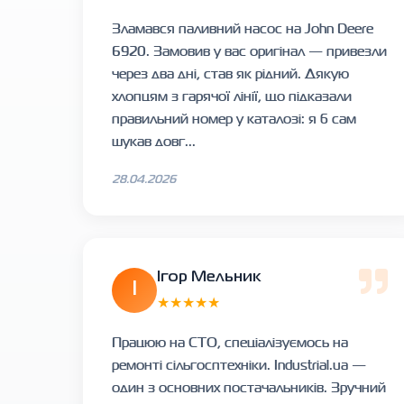
Зламався паливний насос на John Deere
6920. Замовив у вас оригінал — привезли
через два дні, став як рідний. Дякую
хлопцям з гарячої лінії, що підказали
правильний номер у каталозі: я б сам
шукав довг...
28.04.2026
Ігор Мельник
І
★★★★★
Працюю на СТО, спеціалізуємось на
ремонті сільгосптехніки. Industrial.ua —
один з основних постачальників. Зручний