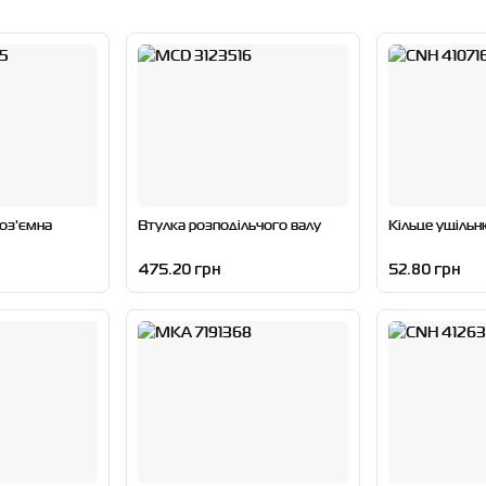
оз'ємна
Втулка розподільчого валу
Кільце ущіль
475.20 грн
52.80 грн