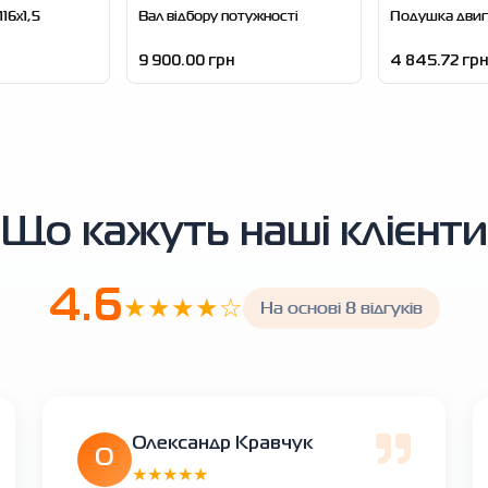
16x1,5
Вал відбору потужності
Подушка двиг
9 900.00 грн
4 845.72 грн
Що кажуть наші клієнти
4.6
★★★★☆
На основі 8 відгуків
Олександр Кравчук
О
★★★★★