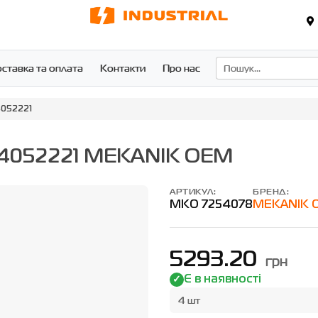
ставка та оплата
Контакти
Про нас
4052221
504052221 MEKANIK OEM
АРТИКУЛ:
БРЕНД:
MKO 7254078
MEKANIK 
5293.20
грн
Є в наявності
4 шт