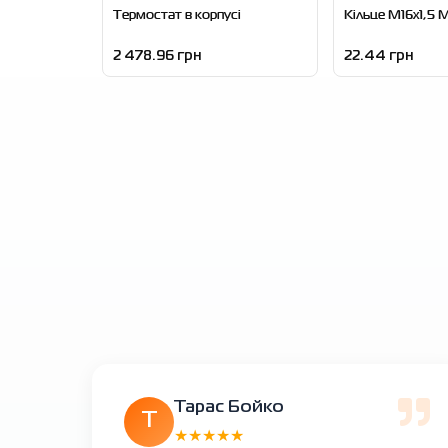
Термостат в корпусі
Кільце M16x1,5 M
2 478.96 грн
22.44 грн
Тарас Бойко
Т
★★★★★