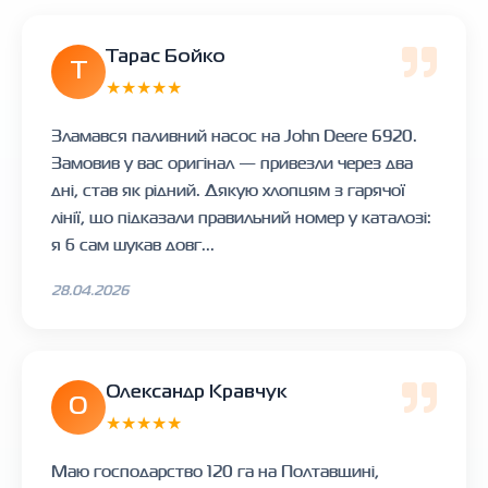
Тарас Бойко
Т
★★★★★
Зламався паливний насос на John Deere 6920.
Замовив у вас оригінал — привезли через два
дні, став як рідний. Дякую хлопцям з гарячої
лінії, що підказали правильний номер у каталозі:
я б сам шукав довг...
28.04.2026
Олександр Кравчук
О
★★★★★
Маю господарство 120 га на Полтавщині,