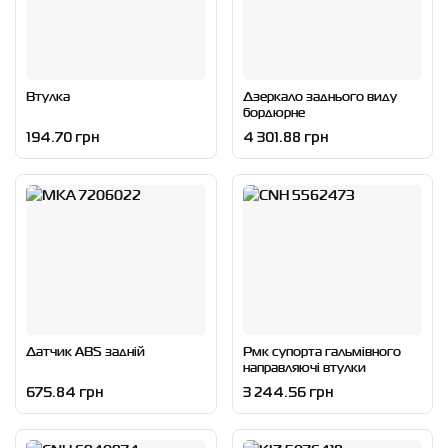
Втулка
Дзеркало заднього виду
бордюрне
194.70 грн
4 301.88 грн
Датчик ABS задній
Рмк супорта гальмівного
направляючі втулки
675.84 грн
3 244.56 грн