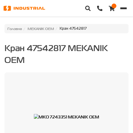
Головна
Головна
MEKANIK OEM
Кран 47542817
Каталог техніки
Кран 47542817 MEKANIK
Категорії
OEM
Доставка та оплата
Контакти
Про нас
Особистий кабінет