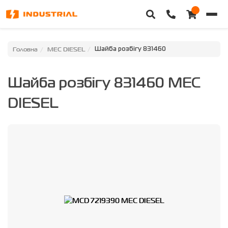
Головна
Головна
MEC DIESEL
Шайба розбігу 831460
Каталог техніки
Шайба розбігу 831460 MEC
Категорії
DIESEL
Доставка та оплата
Контакти
Про нас
Особистий кабінет