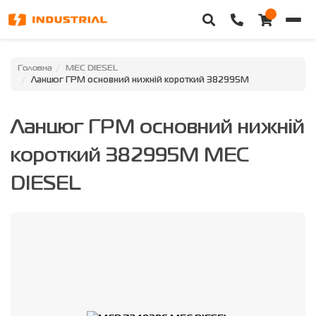
Головна
Головна
MEC DIESEL
Ланцюг ГРМ основний нижній короткий 382995M
Каталог техніки
Ланцюг ГРМ основний нижній
Категорії
короткий 382995M MEC
Доставка та оплата
DIESEL
Контакти
Про нас
Особистий кабінет