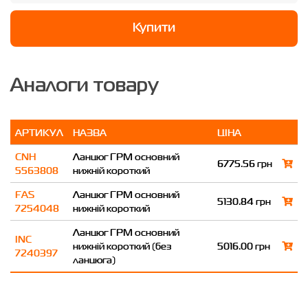
Купити
Аналоги товару
АРТИКУЛ
НАЗВА
ЦІНА
CNH
Ланцюг ГРМ основний
6775.56 грн
5563808
нижній короткий
FAS
Ланцюг ГРМ основний
5130.84 грн
7254048
нижній короткий
Ланцюг ГРМ основний
INC
нижній короткий (без
5016.00 грн
7240397
ланцюга)