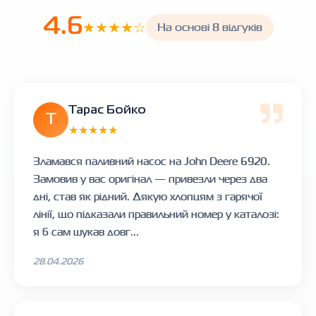
4.6
★★★★☆
На основі 8 відгуків
Тарас Бойко
Т
★★★★★
Зламався паливний насос на John Deere 6920.
Замовив у вас оригінал — привезли через два
дні, став як рідний. Дякую хлопцям з гарячої
лінії, що підказали правильний номер у каталозі:
я б сам шукав довг...
28.04.2026