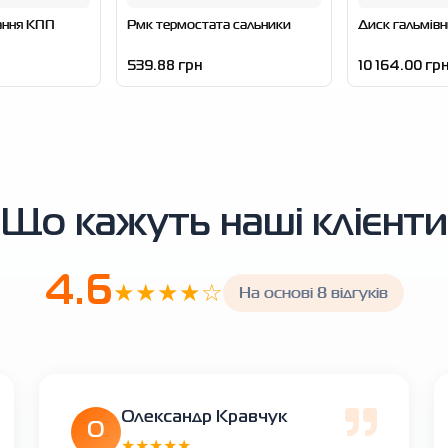
ання КПП
Рмк термостата сальники
Диск гальмівн
539.88 грн
10 164.00 гр
Що кажуть наші клієнти
4.6
★★★★☆
На основі 8 відгуків
Олександр Кравчук
О
★★★★★