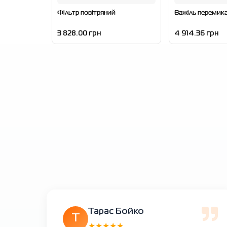
Фільтр повітряний
Важіль перемик
3 828.00 грн
4 914.36 грн
Тарас Бойко
Т
★★★★★