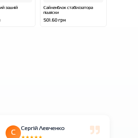
ий задній
Сайленблок стабілізатора
підвіски
н
501.60 грн
Сергій Левченко
С
★★★★★