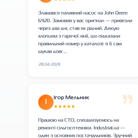
Зламався паливний насос на John Deere
6920. Замовив у вас оригінал — привезли
через два дні, став як рідний. Дякую
хлопцям з гарячої лінії, що підказали
правильний номер у каталозі: я б сам
шукав довг...
28.04.2026
Ігор Мельник
І
★★★★★
Працюю на СТО, спеціалізуємось на
ремонті сільгосптехніки. Industrial.ua —
один з основних постачальників. Зручний