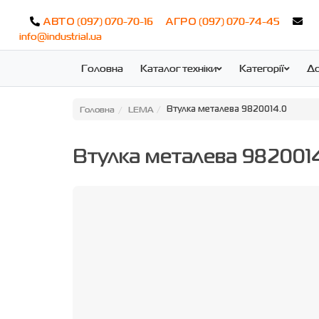
(097) 070-70-16
(097) 070-74-45
АВТО
АГРО
info@industrial.ua
Головна
Каталог техніки
Категорії
До
Головна
LEMA
Втулка металева 9820014.0
Втулка металева 982001