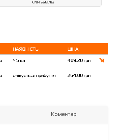
CNH 5561783
НАЯВНІСТЬ
ЦІНА
а
> 5 шт
409.20 грн
а
очікується прибуття
264.00 грн
Коментар