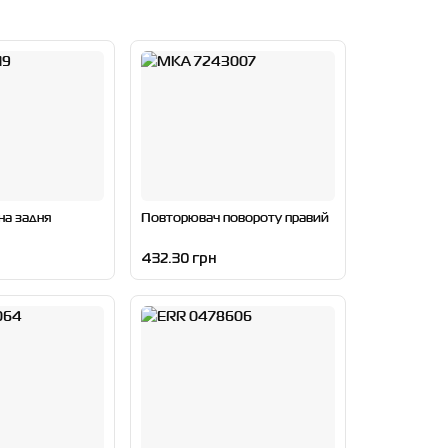
на задня
Повторювач повороту правий
432.30 грн