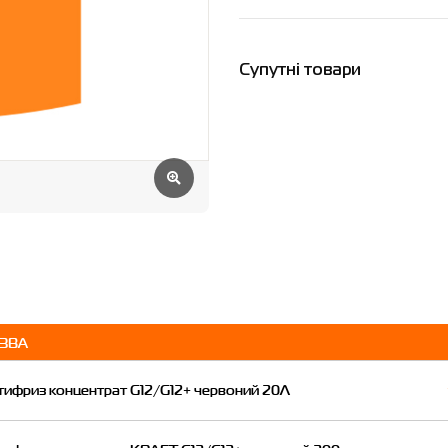
Супутні товари
ЗВА
тифриз концентрат G12/G12+ червоний 20Л