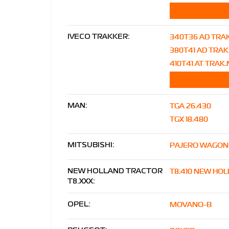
340T36 AD TRA
IVECO TRAKKER:
380T41 AD TRAK
410T41 AT TRAK
TGA 26.430
MAN:
TGX 18.480
PAJERO WAGON
MITSUBISHI:
T8.410 NEW HO
NEW HOLLAND TRACTOR
T8.XXX:
MOVANO-B
OPEL: