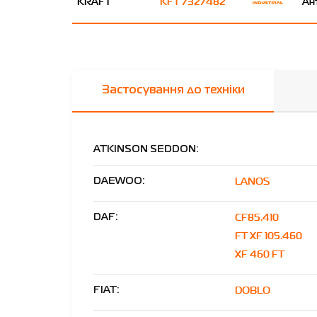
KRAFT
KFT 7327482
Ан
Застосування до техніки
ATKINSON SEDDON:
LANOS
DAEWOO:
CF85.410
DAF:
FT XF 105.460
XF 460 FT
DOBLO
FIAT: