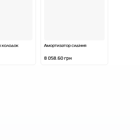
х колодок
Амортизатор сидіння
8 058.60 грн