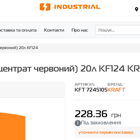
ставка та оплата
Контакти
Про нас
червоний) 20л KF124
центрат червоний) 20л KF124 K
АРТИКУЛ:
БРЕНД:
KFT 7245105
KRAFT
228.36
грн
Під замовлення
уточнити термін поставки