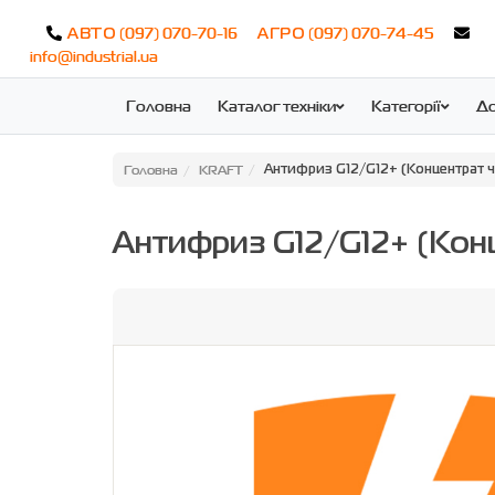
(097) 070-70-16
(097) 070-74-45
АВТО
АГРО
info@industrial.ua
Головна
Каталог техніки
Категорії
До
Головна
KRAFT
Антифриз G12/G12+ (Концентрат 
Антифриз G12/G12+ (Кон