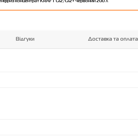
тифриз концентрат KRAFT G12/G12+ червоний 200 л
Відгуки
Доставка та оплата