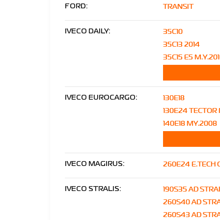
TRANSIT
FORD:
35C10
IVECO DAILY:
35C13 2014
35C15 E5 M.Y.20
130E18
IVECO EUROCARGO:
130E24 TECTOR 
140E18 MY.2008
260E24 E.TECH
IVECO MAGIRUS:
190S35 AD STRA
IVECO STRALIS:
260S40 AD STRA
260S43 AD STRA