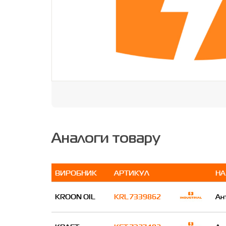
Аналоги товару
ВИРОБНИК
АРТИКУЛ
НА
KROON OIL
KRL 7339862
Ан