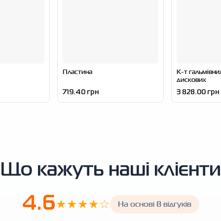
Пластина
К-т гальмівни
дискових
719.40 грн
3 828.00 грн
Що кажуть наші клієнти
4.6
★★★★☆
На основі 8 відгуків