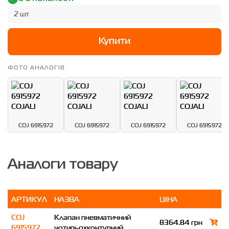
2 шт
Купити
ФОТО АНАЛОГІВ
COJ 6915972
COJ 6915972
COJ 6915972
COJ 6915972
Аналоги товару
АРТИКУЛ
НАЗВА
ЦІНА
COJ
Клапан пневматичний
8364.84 грн
6915972
чотирьохконтурний