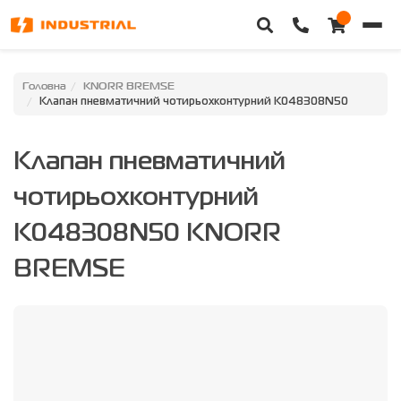
Головна
Головна
KNORR BREMSE
Клапан пневматичний чотирьохконтурний K048308N50
Каталог техніки
Клапан пневматичний
Категорії
чотирьохконтурний
Доставка та оплата
K048308N50 KNORR
Контакти
BREMSE
Про нас
Особистий кабінет