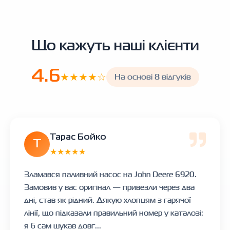
Що кажуть наші клієнти
4.6
★★★★☆
На основі 8 відгуків
Тарас Бойко
Т
★★★★★
Зламався паливний насос на John Deere 6920.
Замовив у вас оригінал — привезли через два
дні, став як рідний. Дякую хлопцям з гарячої
лінії, що підказали правильний номер у каталозі:
я б сам шукав довг...