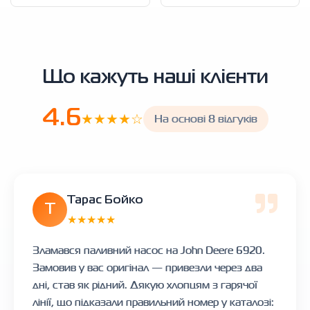
Що кажуть наші клієнти
4.6
★★★★☆
На основі 8 відгуків
Тарас Бойко
Т
★★★★★
Зламався паливний насос на John Deere 6920.
Замовив у вас оригінал — привезли через два
дні, став як рідний. Дякую хлопцям з гарячої
лінії, що підказали правильний номер у каталозі: