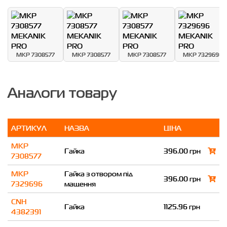
MKP 7308577
MKP 7308577
MKP 7308577
MKP 7329696
Аналоги товару
АРТИКУЛ
НАЗВА
ЦІНА
MKP
Гайка
396.00 грн
7308577
MKP
Гайка з отвором під
396.00 грн
7329696
мащення
CNH
Гайка
1125.96 грн
4382391