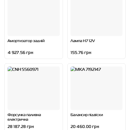
Амортизатор задній
Лампа H7 12V
4 927.56 грн
155.76 грн
Форсунка паливна
Балансир підвіски
електрична
28 187.28 грн
20 460.00 грн