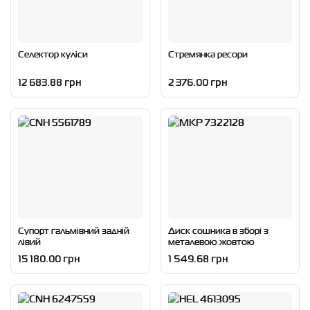
Селектор куліси
Стремянка ресори
12 683.88 грн
2 376.00 грн
Супорт гальмівний задній
Диск сошника в зборі з
лівий
металевою жовтою
кришкою під двохрядний
15 180.00 грн
1 549.68 грн
підшипник