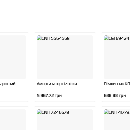
абаритний
Амортизатор підвіски
Підшипник К
5 967.72 грн
638.88 грн