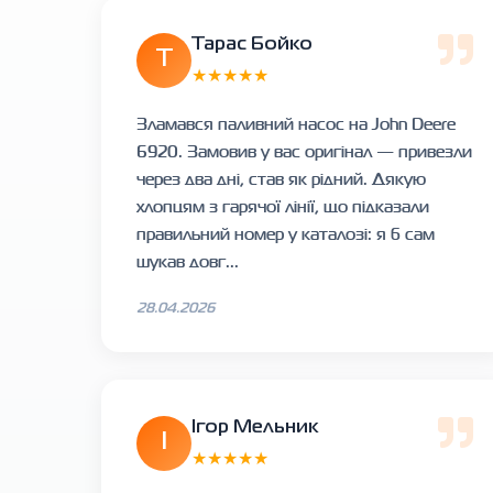
Тарас Бойко
Т
★★★★★
Зламався паливний насос на John Deere
6920. Замовив у вас оригінал — привезли
через два дні, став як рідний. Дякую
хлопцям з гарячої лінії, що підказали
правильний номер у каталозі: я б сам
шукав довг...
28.04.2026
Ігор Мельник
І
★★★★★