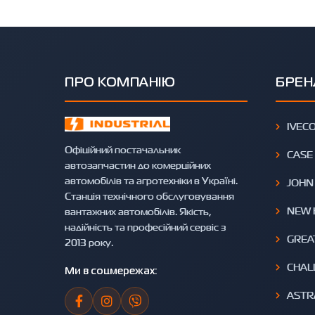
ПРО КОМПАНІЮ
БРЕН
IVEC
Офіційний постачальник
CASE
автозапчастин до комерційних
автомобілів та агротехніки в Україні.
JOHN
Станція технічного обслуговування
NEW 
вантажних автомобілів. Якість,
надійність та професійний сервіс з
GREA
2013 року.
CHAL
Ми в соцмережах:
ASTR