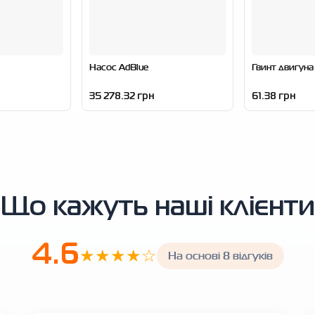
Насос AdBlue
Гвинт двигуна
35 278.32 грн
61.38 грн
Що кажуть наші клієнти
4.6
★★★★☆
На основі 8 відгуків