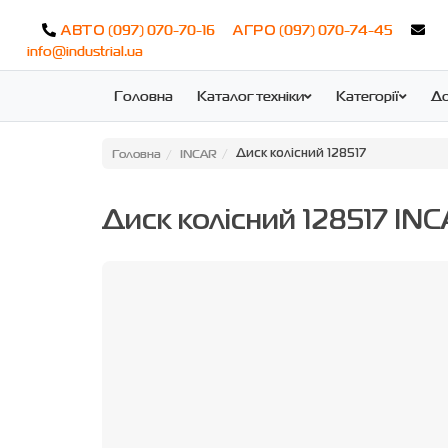
(097) 070-70-16
(097) 070-74-45
АВТО
АГРО
info@industrial.ua
Головна
Каталог техніки
Категорії
До
Головна
INCAR
Диск колісний 128517
Диск колісний 128517 IN