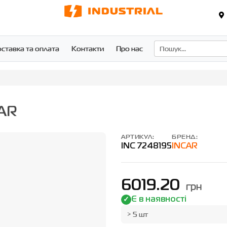
ставка та оплата
Контакти
Про нас
CAR
АРТИКУЛ:
БРЕНД:
INC 7248195
INCAR
6019.20
грн
Є в наявності
> 5 шт