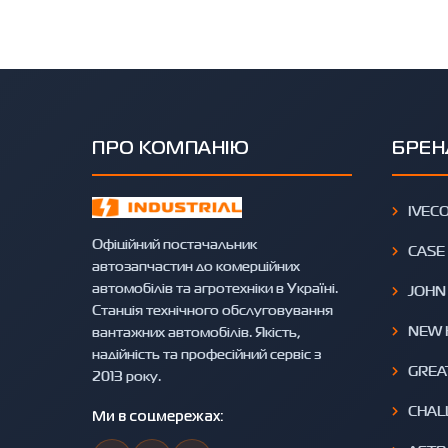
ПРО КОМПАНІЮ
БРЕН
IVEC
Офіційний постачальник
CASE
автозапчастин до комерційних
автомобілів та агротехніки в Україні.
JOHN
Станція технічного обслуговування
NEW 
вантажних автомобілів. Якість,
надійність та професійний сервіс з
GREA
2013 року.
CHAL
Ми в соцмережах: