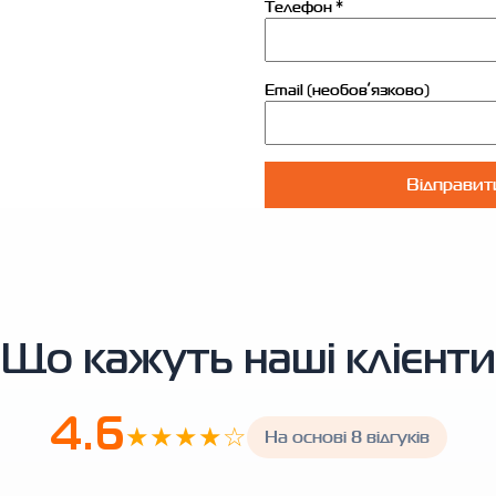
Телефон *
Email (необовʼязково)
Відправит
Що кажуть наші клієнти
4.6
★★★★☆
На основі 8 відгуків