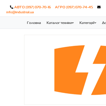
(097) 070-70-16
(097) 070-74-45
АВТО
АГРО
info@industrial.ua
HYPRESS 72x3,5
Головна
Каталог техніки
Категорії
До