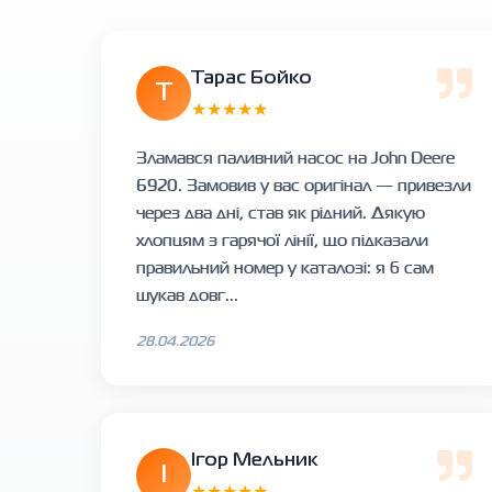
Тарас Бойко
Т
★★★★★
Зламався паливний насос на John Deere
6920. Замовив у вас оригінал — привезли
через два дні, став як рідний. Дякую
хлопцям з гарячої лінії, що підказали
правильний номер у каталозі: я б сам
шукав довг...
28.04.2026
Ігор Мельник
І
★★★★★