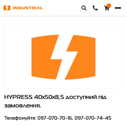
HYPRESS 40x50x8,5
Головна
Каталог техніки
Категорії
Доставка та оплата
Контакти
Про нас
HYPRESS 40x50x8,5
доступний під
замовлення.
Особистий кабінет
Телефонуйте:
097-070-70-16
,
097-070-74-45