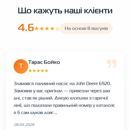
Що кажуть наші клієнти
4.6
★★★★☆
На основі 8 відгуків
Тарас Бойко
Т
★★★★★
Зламався паливний насос на John Deere 6920.
Замовив у вас оригінал — привезли через два
дні, став як рідний. Дякую хлопцям з гарячої
лінії, що підказали правильний номер у каталозі:
я б сам шукав довг...
28.04.2026