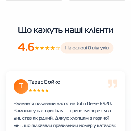
Що кажуть наші клієнти
4.6
★★★★☆
На основі 8 відгуків
Тарас Бойко
Т
★★★★★
Зламався паливний насос на John Deere 6920.
Замовив у вас оригінал — привезли через два
дні, став як рідний. Дякую хлопцям з гарячої
лінії, що підказали правильний номер у каталозі: