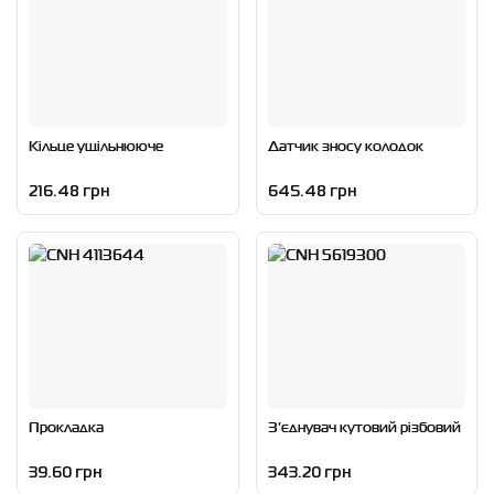
Кільце ущільнююче
Датчик зносу колодок
216.48 грн
645.48 грн
Прокладка
З'єднувач кутовий різбовий
39.60 грн
343.20 грн