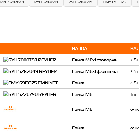
RYH 5282049
RYH 5282049
RYH 5282049
EMY 6913375
НАЗВА
НАЯ
Гайка M6x1 стопорна
> 5 
Гайка M6x1 флянцева
> 5 
Гайка
> 5 
Гайка M6
1 шт
Гайка М6
очі
Гайка
очі