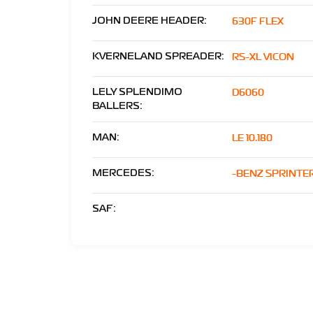
630F FLEX
JOHN DEERE HEADER:
RS-XL VICON
KVERNELAND SPREADER:
D6060
LELY SPLENDIMO
BALLERS:
LE 10.180
MAN:
-BENZ SPRINTE
MERCEDES:
SAF: