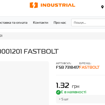
ставка та оплата
Контакти
Про нас
01
0001201 FASTBOLT
АРТИКУЛ:
БРЕНД:
FSB 7318417
FASTBOLT
1.32
грн
Є в наявності
> 5 шт