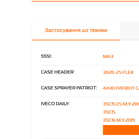
Застосування до техніки
МАЗ
5551:
3020-25 FLEX
CASE HEADER:
4430 PATRIOT 
CASE SPRAYER PATRIOT:
35C15 E5 M.Y.20
IVECO DAILY:
35C15
35C16 M.Y.2019