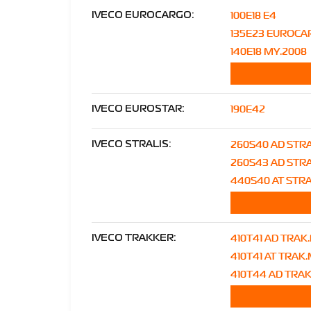
100E18 E4
IVECO EUROCARGO:
135E23 EUROCA
140E18 MY.2008
190E42
IVECO EUROSTAR:
260S40 AD STRA
IVECO STRALIS:
260S43 AD STRA
440S40 AT STRA
410T41 AD TRAK
IVECO TRAKKER:
410T41 AT TRAK
410T44 AD TRA