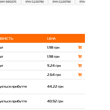
EMY 6913375
RYH 5220790
RYH 5220790
RYH 5220790
RY
ВНІСТЬ
ЦІНА
шт
1.98 грн
шт
1.98 грн
шт
9.24 грн
2.64 грн
кується прибуття
44.22 грн
кується прибуття
40.92 грн