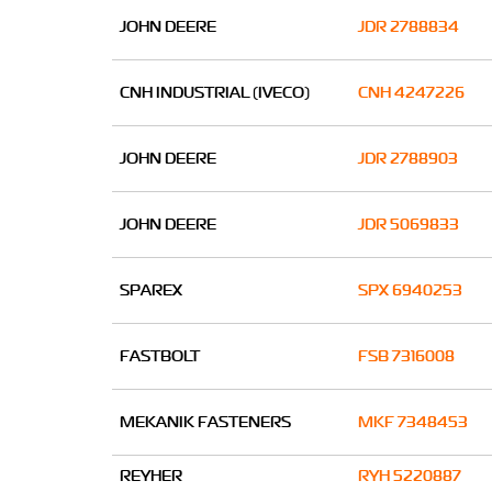
JOHN DEERE
JDR 2788834
CNH INDUSTRIAL (IVECO)
CNH 4247226
JOHN DEERE
JDR 2788903
JOHN DEERE
JDR 5069833
SPAREX
SPX 6940253
FASTBOLT
FSB 7316008
MEKANIK FASTENERS
MKF 7348453
REYHER
RYH 5220887