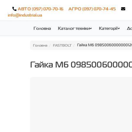
(097) 070-70-16
(097) 070-74-45
АВТО
АГРО
info@industrial.ua
Головна
Каталог техніки
Категорії
До
Головна
FASTBOLT
Гайка M6 0985006000000012
Гайка M6 09850060000