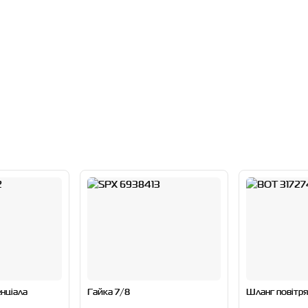
нціала
Гайка 7/8
Шланг повітр