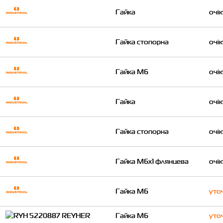
Гайка
очі
Гайка стопорна
очі
Гайка М6
очі
Гайка
очі
Гайка стопорна
очі
Гайка M6x1 флянцева
очі
Гайка M6
уто
Гайка M6
уто