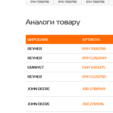
RYH 7000798
RYH 7000798
RYH 7000798
Аналоги товару
ВИРОБНИК
АРТИКУЛ
REYHER
RYH 7000798
REYHER
RYH 5282049
EMNIYET
EMY 6913375
REYHER
RYH 5220790
JOHN DEERE
JDR 2788949
JOHN DEERE
JDR 2789016