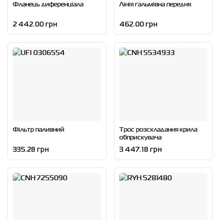
Фланець диференціала
Лінія гальмівна передня
2 442.00 грн
462.00 грн
Фільтр паливний
Трос розскладання крила
обприскувача
335.28 грн
3 447.18 грн