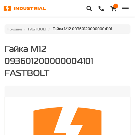
Головна
Головна
FASTBOLT
Гайка M12 093601200000004101
Каталог техніки
Гайка M12
Категорії
093601200000004101
Доставка та оплата
FASTBOLT
Контакти
Про нас
Особистий кабінет