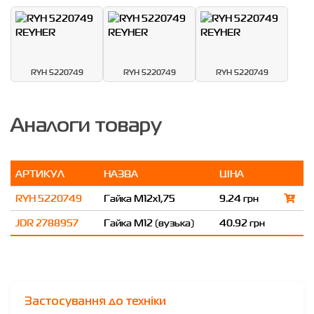
RYH 5220749
RYH 5220749
RYH 5220749
Аналоги товару
АРТИКУЛ
НАЗВА
ЦІНА
RYH 5220749
Гайка M12x1,75
9.24 грн
JDR 2788957
Гайка М12 (вузька)
40.92 грн
Застосування до техніки