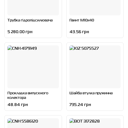
Трубка гідропідсилювача
Гвинт М10х40
5 280.00 грн
43.56 грн
Прокладка випускного
Шайба втулка пружинна
колектора
48.84 грн
735.24 грн