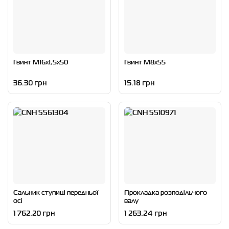
Гвинт M16x1,5x50
Гвинт M8x55
36.30 грн
15.18 грн
Сальник ступиці передньої
Прокладка розподільчого
осі
валу
1 762.20 грн
1 263.24 грн