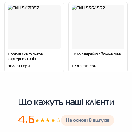
Прокладка фільтра
Скло дверей підйомне ліве
картерних газів
369.60 грн
1 746.36 грн
Що кажуть наші клієнти
4.6
★★★★☆
На основі 8 відгуків