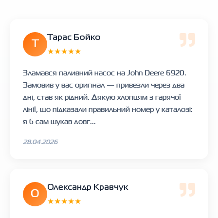
Тарас Бойко
Т
★★★★★
Зламався паливний насос на John Deere 6920.
Замовив у вас оригінал — привезли через два
дні, став як рідний. Дякую хлопцям з гарячої
лінії, що підказали правильний номер у каталозі:
я б сам шукав довг...
28.04.2026
Олександр Кравчук
О
★★★★★