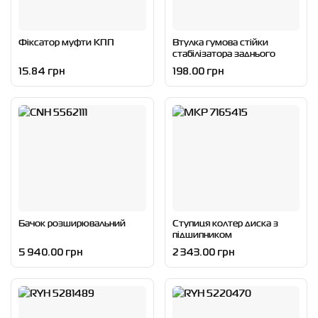
Фіксатор муфти КПП
Втулка гумова стійки
стабілізатора заднього
15.84 грн
198.00 грн
Бачок розширювальний
Ступиця колтер диска з
підшипником
5 940.00 грн
2 343.00 грн