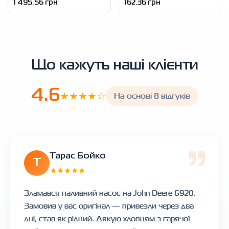
1 495.56 грн
162.36 грн
Що кажуть наші клієнти
4.6
★★★★☆
На основі 8 відгуків
Тарас Бойко
Т
★★★★★
Зламався паливний насос на John Deere 6920.
Замовив у вас оригінал — привезли через два
дні, став як рідний. Дякую хлопцям з гарячої