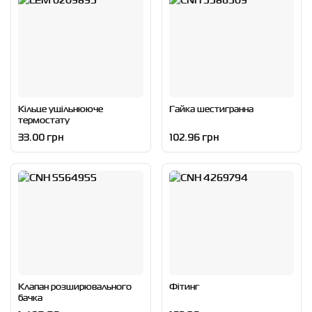
Кільце ущільнююче
Гайка шестигранна
термостату
33.00 грн
102.96 грн
Клапан розширювального
Фітинг
бачка