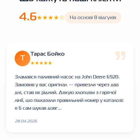
4.6
★★★★☆
На основі 8 відгуків
Тарас Бойко
Т
★★★★★
Зламався паливний насос на John Deere 6920.
Замовив у вас оригінал — привезли через два
дні, став як рідний. Дякую хлопцям з гарячої
лінії, що підказали правильний номер у каталозі:
я б сам шукав довг...
28.04.2026