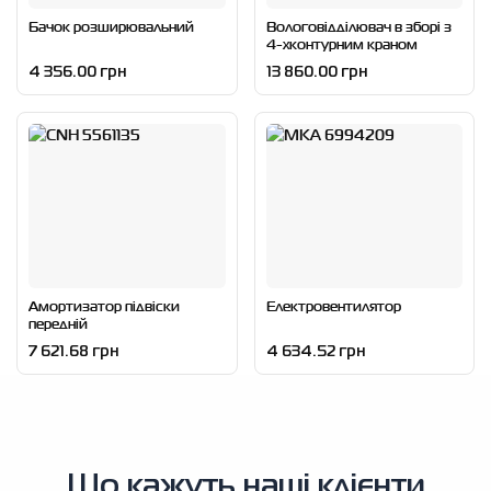
Бачок розширювальний
Вологовідділювач в зборі з
4-хконтурним краном
4 356.00 грн
13 860.00 грн
Амортизатор підвіски
Електровентилятор
передній
7 621.68 грн
4 634.52 грн
Що кажуть наші клієнти