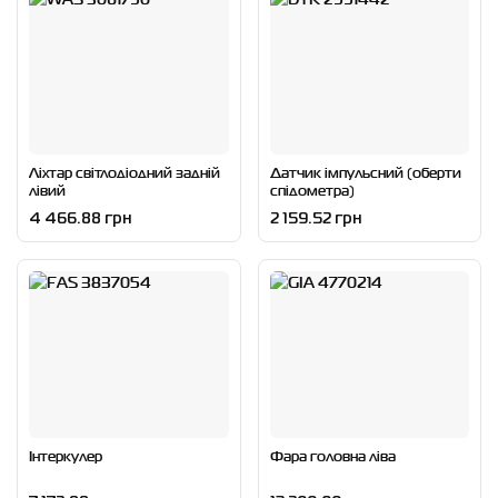
Ліхтар світлодіодний задній
Датчик імпульсний (оберти
лівий
спідометра)
4 466.88 грн
2 159.52 грн
Інтеркулер
Фара головна ліва