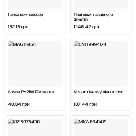
Гайка компресора
Підігрівач паливного
фільтру
182.16 грн
1 146.42 грн
Лампа PY21W 12V жовта
Кільце гільзи ущільнююче
48.84 грн
187.44 грн