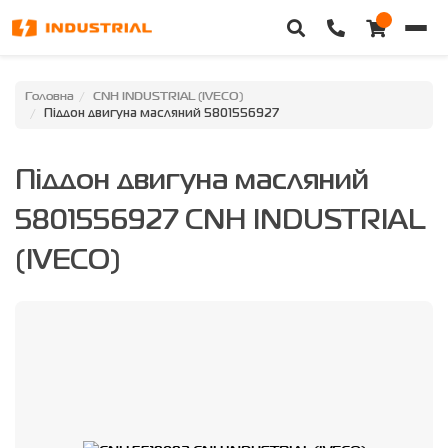
Головна
Головна
CNH INDUSTRIAL (IVECO)
Піддон двигуна масляний 5801556927
Каталог техніки
Піддон двигуна масляний
Категорії
5801556927 CNH INDUSTRIAL
Доставка та оплата
(IVECO)
Контакти
Про нас
Особистий кабінет