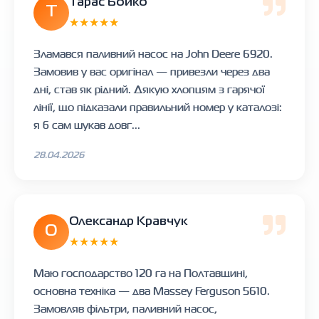
Тарас Бойко
Т
★★★★★
Зламався паливний насос на John Deere 6920.
Замовив у вас оригінал — привезли через два
дні, став як рідний. Дякую хлопцям з гарячої
лінії, що підказали правильний номер у каталозі:
я б сам шукав довг...
28.04.2026
Олександр Кравчук
О
★★★★★
Маю господарство 120 га на Полтавщині,
основна техніка — два Massey Ferguson 5610.
Замовляв фільтри, паливний насос,