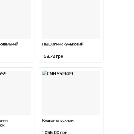
рювальний
Підшипник кульковий
159.72 грн
ення
Клапан впускний
ок
1 056.00 грн