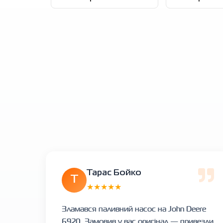
Тарас Бойко
Т
★★★★★
Зламався паливний насос на John Deere
6920. Замовив у вас оригінал — привезли