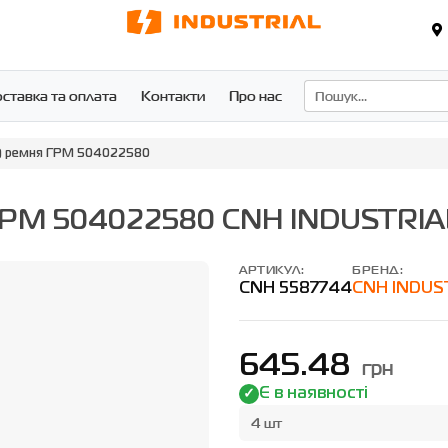
ставка та оплата
Контакти
Про нас
т) ремня ГРМ 504022580
 ГРМ 504022580 CNH INDUSTRIAL
АРТИКУЛ:
БРЕНД:
CNH 5587744
CNH INDUST
645.48
грн
Є в наявності
4 шт