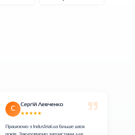
Сергій Левченко
С
★★★★★
Працюємо з Industrial.ua більше двох
років. Закуповуємо запчастини для