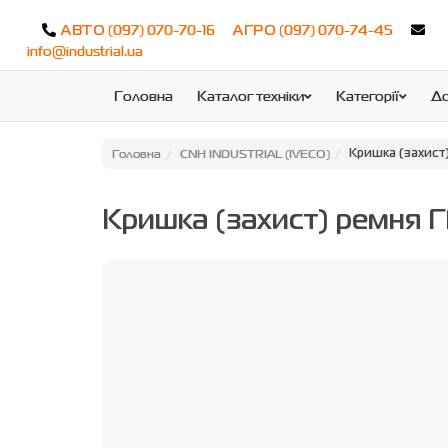
(097) 070-70-16
(097) 070-74-45
АВТО
АГРО
info@industrial.ua
Головна
Каталог техніки
Категорії
До
Головна
CNH INDUSTRIAL (IVECO)
Кришка (захис
Кришка (захист) ремня