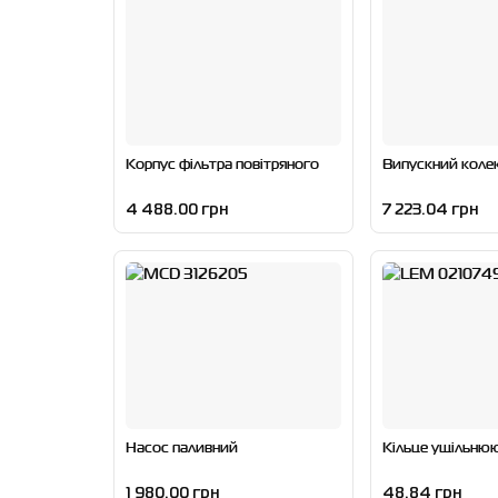
Корпус фільтра повітряного
Випускний коле
4 488.00 грн
7 223.04 грн
Насос паливний
Кільце ущільню
1 980.00 грн
48.84 грн