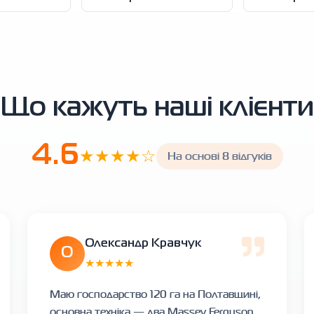
Що кажуть наші клієнти
4.6
★★★★☆
На основі 8 відгуків
Олександр Кравчук
О
★★★★★
Маю господарство 120 га на Полтавщині,
основна техніка — два Massey Ferguson