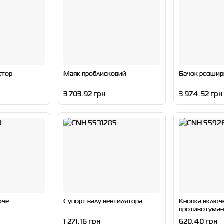
ктор
Маяк проблисковий
Бачок розши
3 703.92 грн
3 974.52 грн
юче
Супорт валу вентилятора
Кнопка включ
противотуман
1 271.16 грн
620.40 грн