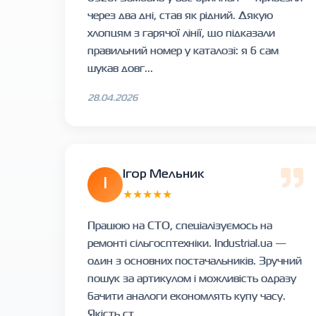
через два дні, став як рідний. Дякую
хлопцям з гарячої лінії, що підказали
правильний номер у каталозі: я б сам
шукав довг...
28.04.2026
Ігор Мельник
І
★★★★★
Працюю на СТО, спеціалізуємось на
ремонті сільгосптехніки. Industrial.ua —
один з основних постачальників. Зручний
пошук за артикулом і можливість одразу
бачити аналоги економлять купу часу.
Якість ст...