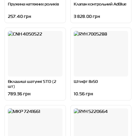
Пружина натяжних роликів
Клапан контрольний AdBlue
257.40 грн
3 828.00 грн
Вкладиші шатунні STD (2
Штифт 8x50
шт)
789.36 грн
10.56 грн