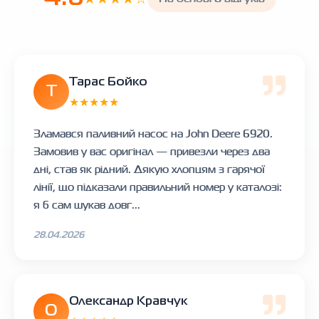
Тарас Бойко
Т
★★★★★
Зламався паливний насос на John Deere 6920.
Замовив у вас оригінал — привезли через два
дні, став як рідний. Дякую хлопцям з гарячої
лінії, що підказали правильний номер у каталозі:
я б сам шукав довг...
28.04.2026
Олександр Кравчук
О