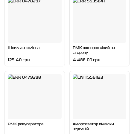
Шпилька колісна
РМК шкворня лівий на
сторону
125.40 грн
4 488.00 грн
РМК рекуператора
Амортизатор підвіски
передній