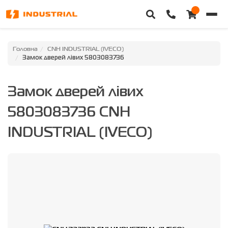
Головна
Головна
CNH INDUSTRIAL (IVECO)
Замок дверей лівих 5803083736
Каталог техніки
Замок дверей лівих
Категорії
5803083736 CNH
Доставка та оплата
INDUSTRIAL (IVECO)
Контакти
Про нас
Особистий кабінет