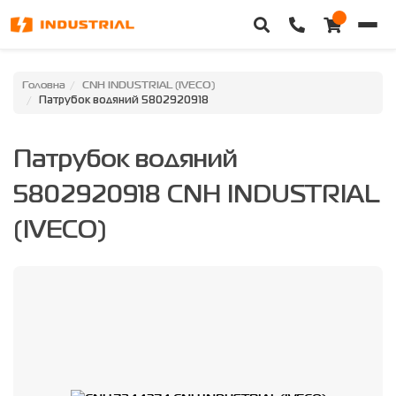
Головна
Головна
CNH INDUSTRIAL (IVECO)
Патрубок водяний 5802920918
Каталог техніки
Патрубок водяний
Категорії
5802920918 CNH INDUSTRIAL
Доставка та оплата
(IVECO)
Контакти
Про нас
Особистий кабінет