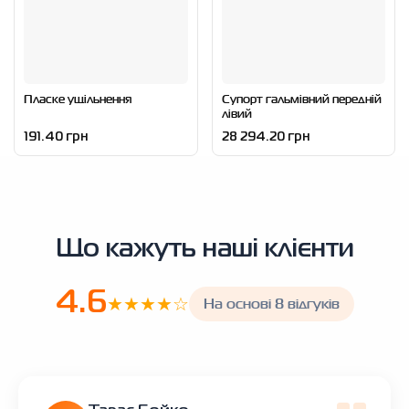
Пласке ущільнення
Супорт гальмівний передній
лівий
191.40 грн
28 294.20 грн
Що кажуть наші клієнти
4.6
★★★★☆
На основі 8 відгуків