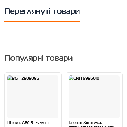
Переглянуті товари
Популярні товари
Штекер АБС 5-елемент
Кронштейн втулок
стабiлiзатора переднього