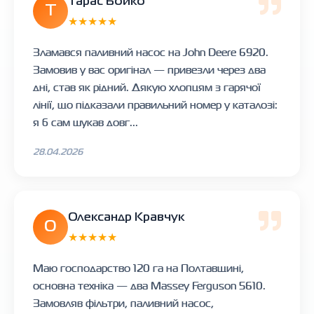
Тарас Бойко
Т
★★★★★
Зламався паливний насос на John Deere 6920.
Замовив у вас оригінал — привезли через два
дні, став як рідний. Дякую хлопцям з гарячої
лінії, що підказали правильний номер у каталозі:
я б сам шукав довг...
28.04.2026
Олександр Кравчук
О
★★★★★
Маю господарство 120 га на Полтавщині,
основна техніка — два Massey Ferguson 5610.
Замовляв фільтри, паливний насос,