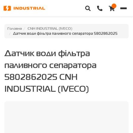
Головна
Головна
CNH INDUSTRIAL (IVECO)
Датчик води фільтра паливного сепаратора 5802862025
Каталог техніки
Датчик води фільтра
Категорії
паливного сепаратора
Доставка та оплата
5802862025 CNH
Контакти
INDUSTRIAL (IVECO)
Про нас
Особистий кабінет