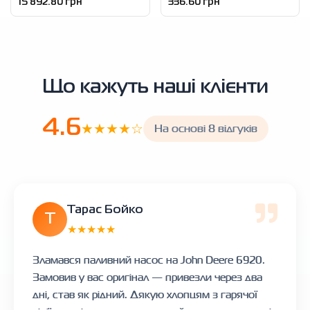
15 892.80 грн
336.60 грн
Що кажуть наші клієнти
4.6
★★★★☆
На основі 8 відгуків
Тарас Бойко
Т
★★★★★
Зламався паливний насос на John Deere 6920.
Замовив у вас оригінал — привезли через два
дні, став як рідний. Дякую хлопцям з гарячої