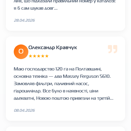
лінії, що підказали правильний номер у каталозі:
я б сам шукав довг...
28.04.2026
Олександр Кравчук
О
★★★★★
Маю господарство 120 га на Полтавщині,
основна техніка — два Massey Ferguson 5610.
Замовляв фільтри, паливний насос,
гідроциліндр. Все було в наявності, ціни
адекватні, Новою поштою привезли на третій...
08.04.2026